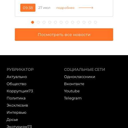
09:38
27 июл
1
подробнее
Посмотреть все новости
РУБРИКАТОР
СОЦИАЛЬНЫЕ СЕТИ
Актуально
Одноклассники
Общество
Вконтакте
Коррупция73
Youtube
Политика
Telegram
Эксклюзив
Интервью
Досье
Экотуризм73