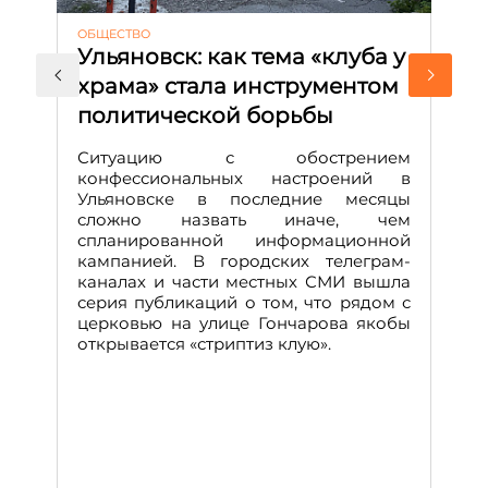
ОБЩЕСТВО
АК
Ульяновск: как тема «клуба у
М
храма» стала инструментом
с
политической борьбы
и
Д
Ситуацию с обострением
М
конфессиональных настроений в
Ульяновске в последние месяцы
А
сложно назвать иначе, чем
о
спланированной информационной
м
кампанией. В городских телеграм-
Д
каналах и части местных СМИ вышла
н
серия публикаций о том, что рядом с
т
церковью на улице Гончарова якобы
о
открывается «стриптиз клую».
н
п
се
за