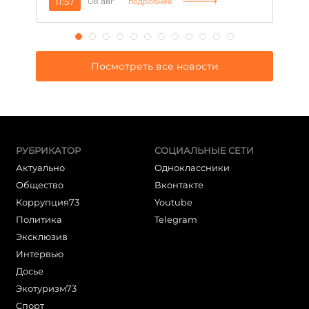
11:57
08 авг
2
подробнее
Посмотреть все новости
РУБРИКАТОР
СОЦИАЛЬНЫЕ СЕТИ
Актуально
Одноклассники
Общество
Вконтакте
Коррупция73
Youtube
Политика
Telegram
Эксклюзив
Интервью
Досье
Экотуризм73
Cпорт