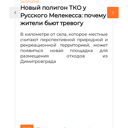
ЭКОЛОГИЯ
КУ
Новый полигон ТКО у
Н
Русского Мелекесса: почему
А
жители бьют тревогу
к
н
В километре от села, которое местные
считают перспективной природной и
В
рекреационной территорией, может
ч
появиться новая площадка для
че
размещения отходов из
Вс
Димитровграда
в
т
за