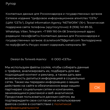
Рупор
Контактные данные для Роскомнадзора и государственных органов
Сетевое издание "Цифровое информационное агентство "СЕТЬ"
(ЦИА "СЕТЬ"), Digital Information Agency "NETWORK" (16+). Техническая
поддержка сайта: телефоны (круглосуточно): 8 (906) 141-89-55,
WhatsApp, Viber, Telegram: +7 999 190-04-08 Электронный адрес
редакции: news@ciarf.ru Контактные данные для Роскомнадзора и
государственных органов: d.i.a.network73@gmail.com Техподдержка:
no-reply@ciarf.ru Ресурс может содержать материалы 18+
Design by Tonweb Agency
© ООО «СЕТЬ»
Политика конфиденциальности
Карта сайта
Мы используем файлы cookie, чтобы собирать данные
о трафике, анализировать их, подбирать для вас
Switch to English
подходящий контент и рекламу, а также дать вам
возможность делиться информацией в социальных
сетях. Также мы передаем информацию о ваших
действиях на сайте в обезличенном виде нашим
OK
партнерам: социальным сетям и компаниям,
занимающимся рекламой и веб-аналитикой.
Продолжая пользоваться данным сайтом, вы
подтверждаете свое согласие на использование
файлов cookie в соответствии с
политикой
конфиденциальности