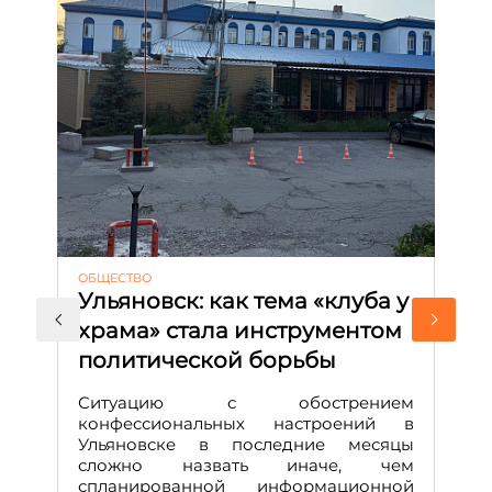
ОБЩЕСТВО
АК
Ульяновск: как тема «клуба у
М
храма» стала инструментом
с
политической борьбы
и
Д
Ситуацию с обострением
М
конфессиональных настроений в
Ульяновске в последние месяцы
А
сложно назвать иначе, чем
о
спланированной информационной