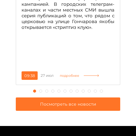
м
кампанией. В городских телеграм-
Д
каналах и части местных СМИ вышла
н
серия публикаций о том, что рядом с
т
церковью на улице Гончарова якобы
о
открывается «стриптиз клую».
н
п
се
за
09:38
27 июл
1
подробнее
Посмотреть все новости