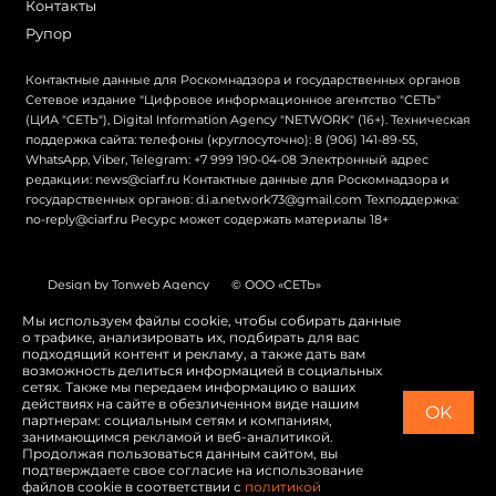
Контакты
Рупор
Контактные данные для Роскомнадзора и государственных органов
Сетевое издание "Цифровое информационное агентство "СЕТЬ"
(ЦИА "СЕТЬ"), Digital Information Agency "NETWORK" (16+). Техническая
поддержка сайта: телефоны (круглосуточно): 8 (906) 141-89-55,
WhatsApp, Viber, Telegram: +7 999 190-04-08 Электронный адрес
редакции: news@ciarf.ru Контактные данные для Роскомнадзора и
государственных органов: d.i.a.network73@gmail.com Техподдержка:
no-reply@ciarf.ru Ресурс может содержать материалы 18+
Design by Tonweb Agency
© ООО «СЕТЬ»
Политика конфиденциальности
Карта сайта
Мы используем файлы cookie, чтобы собирать данные
о трафике, анализировать их, подбирать для вас
Switch to English
подходящий контент и рекламу, а также дать вам
возможность делиться информацией в социальных
сетях. Также мы передаем информацию о ваших
действиях на сайте в обезличенном виде нашим
OK
партнерам: социальным сетям и компаниям,
занимающимся рекламой и веб-аналитикой.
Продолжая пользоваться данным сайтом, вы
подтверждаете свое согласие на использование
файлов cookie в соответствии с
политикой