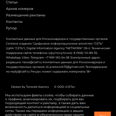
Статьи
Архив номеров
Размещение рекламы
Контакты
Рупор
Контактные данные для Роскомнадзора и государственных органов
Сетевое издание "Цифровое информационное агентство "СЕТЬ"
(ЦИА "СЕТЬ"), Digital Information Agency "NETWORK" (16+). Техническая
поддержка сайта: телефоны (круглосуточно): 8 (906) 141-89-55,
WhatsApp, Viber, Telegram: +7 999 190-04-08 Электронный адрес
редакции: news@ciarf.ru Контактные данные для Роскомнадзора и
государственных органов: d.i.a.network73@gmail.com Техподдержка:
no-reply@ciarf.ru Ресурс может содержать материалы 18+
Design by Tonweb Agency
© ООО «СЕТЬ»
Политика конфиденциальности
Карта сайта
Мы используем файлы cookie, чтобы собирать данные
о трафике, анализировать их, подбирать для вас
Switch to English
подходящий контент и рекламу, а также дать вам
возможность делиться информацией в социальных
сетях. Также мы передаем информацию о ваших
действиях на сайте в обезличенном виде нашим