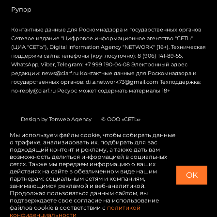
Рупор
Контактные данные для Роскомнадзора и государственных органов
Сетевое издание "Цифровое информационное агентство "СЕТЬ"
(ЦИА "СЕТЬ"), Digital Information Agency "NETWORK" (16+). Техническая
поддержка сайта: телефоны (круглосуточно): 8 (906) 141-89-55,
WhatsApp, Viber, Telegram: +7 999 190-04-08 Электронный адрес
редакции: news@ciarf.ru Контактные данные для Роскомнадзора и
государственных органов: d.i.a.network73@gmail.com Техподдержка:
no-reply@ciarf.ru Ресурс может содержать материалы 18+
Design by Tonweb Agency
© ООО «СЕТЬ»
Политика конфиденциальности
Карта сайта
Мы используем файлы cookie, чтобы собирать данные
о трафике, анализировать их, подбирать для вас
Switch to English
подходящий контент и рекламу, а также дать вам
возможность делиться информацией в социальных
сетях. Также мы передаем информацию о ваших
действиях на сайте в обезличенном виде нашим
OK
партнерам: социальным сетям и компаниям,
занимающимся рекламой и веб-аналитикой.
Продолжая пользоваться данным сайтом, вы
подтверждаете свое согласие на использование
файлов cookie в соответствии с
политикой
конфиденциальности