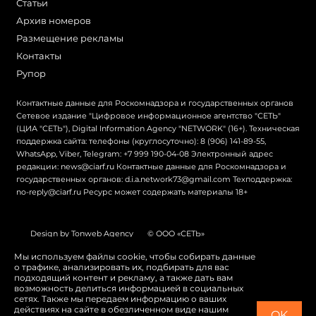
Статьи
Архив номеров
Размещение рекламы
Контакты
Рупор
Контактные данные для Роскомнадзора и государственных органов
Сетевое издание "Цифровое информационное агентство "СЕТЬ"
(ЦИА "СЕТЬ"), Digital Information Agency "NETWORK" (16+). Техническая
поддержка сайта: телефоны (круглосуточно): 8 (906) 141-89-55,
WhatsApp, Viber, Telegram: +7 999 190-04-08 Электронный адрес
редакции: news@ciarf.ru Контактные данные для Роскомнадзора и
государственных органов: d.i.a.network73@gmail.com Техподдержка:
no-reply@ciarf.ru Ресурс может содержать материалы 18+
Design by Tonweb Agency
© ООО «СЕТЬ»
Политика конфиденциальности
Карта сайта
Мы используем файлы cookie, чтобы собирать данные
о трафике, анализировать их, подбирать для вас
Switch to English
подходящий контент и рекламу, а также дать вам
возможность делиться информацией в социальных
сетях. Также мы передаем информацию о ваших
действиях на сайте в обезличенном виде нашим
OK