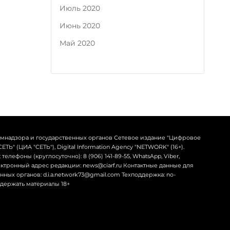
Июль 2020
Июнь 2020
Май 2020
омнадзора и государственных органов Сетевое издание "Цифровое
Ь" (ЦИА "СЕТЬ"), Digital Information Agency "NETWORK" (16+).
телефоны (круглосуточно): 8 (906) 141-89-55, WhatsApp, Viber,
лектронный адрес редакции: news@ciarf.ru Контактные данные для
ных органов: d.i.a.network73@gmail.com Техподдержка: no-
содержать материалы 18+