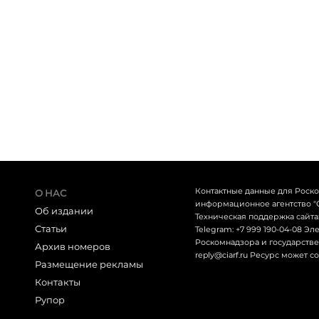
Контактные данные для Роск
О НАС
информационное агентство "СЕТ
Об издании
Техническая поддержка сайта: 
Статьи
Telegram: +7 999 190-04-08 Э
Роскомнадзора и государствен
Архив номеров
reply@ciarf.ru Ресурс может 
Размещение рекламы
Контакты
Рупор