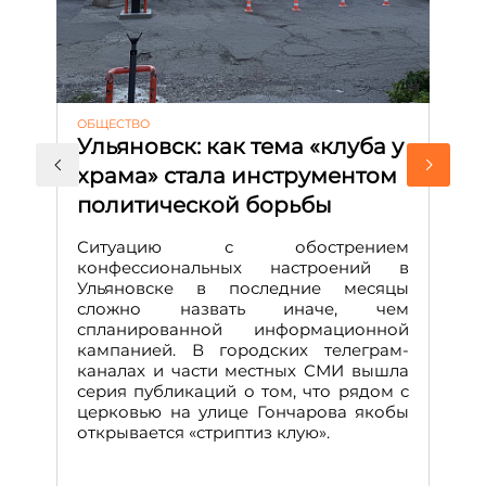
ОБЩЕСТВО
АК
Ульяновск: как тема «клуба у
М
храма» стала инструментом
с
политической борьбы
и
Д
Ситуацию с обострением
М
конфессиональных настроений в
Ульяновске в последние месяцы
А
сложно назвать иначе, чем
о
спланированной информационной
м
кампанией. В городских телеграм-
Д
каналах и части местных СМИ вышла
н
серия публикаций о том, что рядом с
т
церковью на улице Гончарова якобы
о
открывается «стриптиз клую».
н
п