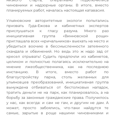
чиновники и надзорные органы. В итоге, вместо
планируемых работ, началась настоящая катавасия.
Ульяновские авторитетные экологи попытались
призвать Гуда-Ежова и кабинетных экспертов
прислушаться к гласу разума. Много раз
инициативная группа «Винновской рощи»
приглашала всех «кричальников» выехать на место и
убедиться воочию в бессмысленности затеянного
скандала и обвинений. Но ведь это ж надо зад от
кресел отрывать! Судить предпочли из кабинетов,
целиком и полностью полагаясь исключительно на
мнение лжеобщественника, как на последнюю
инстанцию. В итоге, вместо работ по
благоустройству парка, столь желанных для
ульяновцев преобразований, инициативная группа
вынуждена отбиваться от бестолковых нападок,
тратить деньги не на парк, как планировалось, а на
борьбу за законные гражданские права. Получилось
у нас, как всегда: и сам не гам, и другим не дам. А
может, просто забоялись, что-таки найдутся те
самые, зарытые в роще нашими чиновниками и