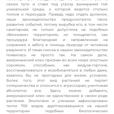
своем пути и ставя под угрозу вымирания той
уникальной среды, о которой ведется столько
толков и пересудов. Правда, надо отдать должное,
наше законодательство предусмотрело такое
развитие событий, потому вырубка его, в том числе
санитарная, не только допустима на подобных
«Винновке» территориях, но поощряется, как
процедура благородная и направленная на
сохраннее и заботу в помощь природе от человека
разумного. И такая сноска в нашем законодательстве
появилась не просто так. На самом деле,
американский клен признан во всем мире злостным
сорняком, способным, как медуза-горгона,
восстанавливаться и возобновляться в любых даже,
казалось бы, не пригодных для жизни, условиях.
Более того, этот вид растений не терпит
соперничества и относится к агрессорам, уничтожая
абсолютно все. Здесь можно добавить,
американский клен не единственное в своем роде
растение. Экологами и учеными зафиксировано
почти 700 видов, адаптировавшихся на нашей
территории подобных биологических