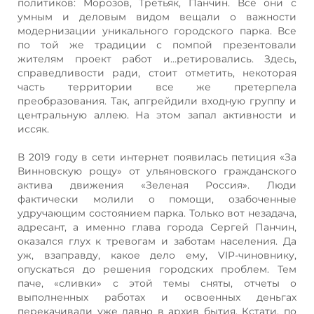
политиков: Морозов, Третьяк, Панчин. Все они с
умным и деловым видом вещали о важности
модернизации уникального городского парка. Все
по той же традиции с помпой презентовали
жителям проект работ и…ретировались. Здесь,
справедливости ради, стоит отметить, некоторая
часть территории все же претерпела
преобразования. Так, апгрейдили входную группу и
центральную аллею. На этом запал активности и
иссяк.
В 2019 году в сети интернет появилась петиция «За
Винновскую рощу» от ульяновского гражданского
актива движения «Зеленая Россия». Люди
фактически молили о помощи, озабоченные
удручающим состоянием парка. Только вот незадача,
адресант, а именно глава города Сергей Панчин,
оказался глух к тревогам и заботам населения. Да
уж, взаправду, какое дело ему, VIP-чиновнику,
опускаться до решения городских проблем. Тем
паче, «сливки» с этой темы сняты, отчеты о
выполненных работах и освоенных деньгах
перекачивали уже давно в архив бытия. Кстати, по