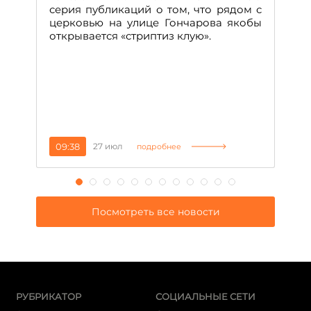
н
серия публикаций о том, что рядом с
т
церковью на улице Гончарова якобы
о
открывается «стриптиз клую».
н
п
се
за
09:38
27 июл
1
подробнее
Посмотреть все новости
РУБРИКАТОР
СОЦИАЛЬНЫЕ СЕТИ