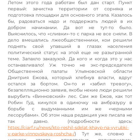
Летом этого года работам был дан старт. Пункт
первый: зачистка территории от сорняка и
подготовка площадки для основного этапа. Казалось
бы, радоваться надо и поддержать людей в их
добром начинании. Да вот не тут-то было.
Выяснилось, что «сливки»-то с парка не все сняли. В
дело вмешались лжеобщественники, кои решили
поднять свой упавший в глазах населения
политический статус на этой еще не разыгранной
теме. Запахло заказухой. Да кого и когда это у нас
останавливало! Уж точно не экс-председателя
Общественной палаты Ульяновской области
Дмитрия Ежова, который хлебнув власти, вдруг
остался за бортом. Он-то и «забил тревогу»,
безапелляционно заявив, якобы некие люди решили
вырубить «Винновский» лес. Сам же Ежов, как тот
Робин Гуд, кинулся в одиночку на амбразуру в
борьбе с выдуманными им же «черными
лесорубами». Об этом наша редакция уже писала не
так давно. (подробности здесь:
https://ciarf.ru/news/kto-reshil-sdelat-khayp-na-vyrubki-
v-parke-vinnovskaya-roshcha-/
) Тут же, словно с
низкого старта, оперативно подключились