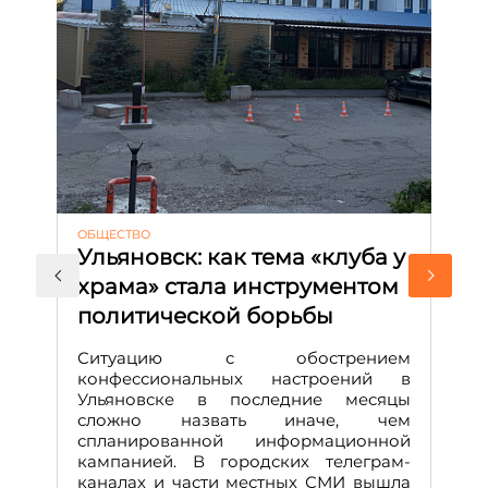
ОБЩЕСТВО
АК
Ульяновск: как тема «клуба у
М
храма» стала инструментом
с
политической борьбы
и
Д
Ситуацию с обострением
М
конфессиональных настроений в
Ульяновске в последние месяцы
А
сложно назвать иначе, чем
о
спланированной информационной
м
кампанией. В городских телеграм-
Д
каналах и части местных СМИ вышла