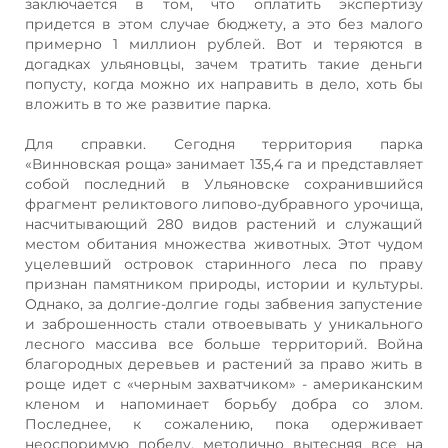
заключается в том, что оплатить экспертизу
придется в этом случае бюджету, а это без малого
примерно 1 миллион рублей. Вот и теряются в
догадках ульяновцы, зачем тратить такие деньги
попусту, когда можно их направить в дело, хоть бы
вложить в то же развитие парка.
Для справки. Сегодня территория парка
«Винновская роща» занимает 135,4 га и представляет
собой последний в Ульяновске сохранившийся
фрагмент реликтового липово-дубравного урочища,
насчитывающий 280 видов растений и служащий
местом обитания множества животных. Этот чудом
уцелевший островок старинного леса по праву
признан памятником природы, истории и культуры.
Однако, за долгие-долгие годы забвения запустение
и заброшенность стали отвоевывать у уникального
лесного массива все больше территорий. Война
благородных деревьев и растений за право жить в
роще идет с «черным захватчиком» - американским
кленом и напоминает борьбу добра со злом.
Последнее, к сожалению, пока одерживает
неоспоримую победу, методично вытесняя все на