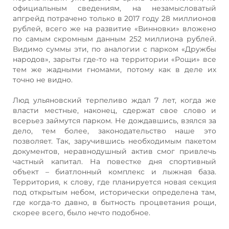
официальным сведениям, на незамысловатый
апгрейд потрачено только в 2017 году 28 миллионов
рублей, всего же на развитие «Винновки» вложено
по самым скромным данным 252 миллиона рублей.
Видимо суммы эти, по аналогии с парком «Дружбы
народов», зарыты где-то на территории «Рощи» все
тем же жадными гномами, потому как в деле их
точно не видно.
Люд ульяновский терпеливо ждал 7 лет, когда же
власти местные, наконец, сдержат свое слово и
всерьез займутся парком. Не дождавшись, взялся за
дело, тем более, законодательство наше это
позволяет. Так, заручившись необходимым пакетом
документов, неравнодушный актив смог привлечь
частный капитал. На повестке дня спортивный
объект – биатлонный комплекс и лыжная база.
Территория, к слову, где планируется новая секция
под открытым небом, исторически определена там,
где когда-то давно, в бытность процветания рощи,
скорее всего, было нечто подобное.