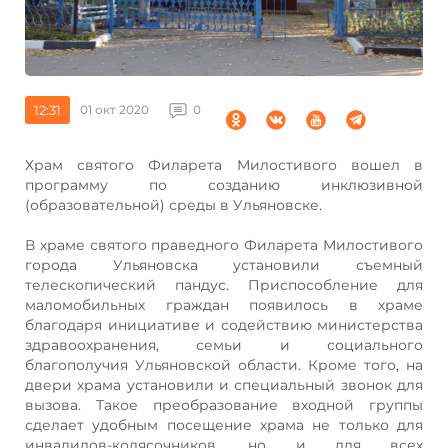
12:31
01 окт 2020
0
Храм святого Филарета Милостивого вошел в
программу по созданию инклюзивной
(образовательной) среды в Ульяновске.
В храме святого праведного Филарета Милостивого
города Ульяновска установили съемный
телескопический пандус. Приспособление для
маломобильных граждан появилось в храме
благодаря инициативе и содействию министерства
здравоохранения, семьи и социального
благополучия Ульяновской области. Кроме того, на
двери храма установили и специальный звонок для
вызова. Такое преобразование входной группы
сделает удобным посещение храма не только для
инвалидов-колясочников, но и для всех