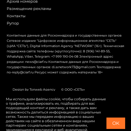
Архив номеров
Размещение рекламы
Контакты
Рупор
Контактные данные для Роскомнадзора и государственных органов
Сетевое издание "Цифровое информационное агентство "СЕТЬ"
(ЦИА "СЕТЬ"), Digital Information Agency "NETWORK" (16+). Техническая
поддержка сайта: телефоны (круглосуточно): 8 (906) 141-89-55,
WhatsApp, Viber, Telegram: +7 999 190-04-08 Электронный адрес
редакции: news@ciarf.ru Контактные данные для Роскомнадзора и
государственных органов: d.i.a.network73@gmail.com Техподдержка:
no-reply@ciarf.ru Ресурс может содержать материалы 18+
Design by Tonweb Agency
© ООО «СЕТЬ»
Политика конфиденциальности
Карта сайта
Мы используем файлы cookie, чтобы собирать данные
о трафике, анализировать их, подбирать для вас
Switch to English
подходящий контент и рекламу, а также дать вам
возможность делиться информацией в социальных
сетях. Также мы передаем информацию о ваших
действиях на сайте в обезличенном виде нашим
OK
партнерам: социальным сетям и компаниям,
занимающимся рекламой и веб-аналитикой.