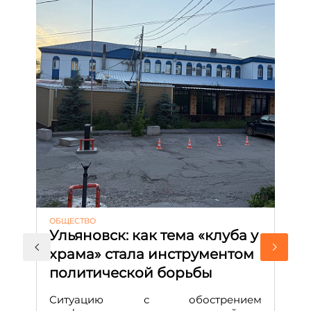
ОБЩЕСТВО
АК
Ульяновск: как тема «клуба у
М
храма» стала инструментом
с
политической борьбы
и
Д
Ситуацию с обострением
М