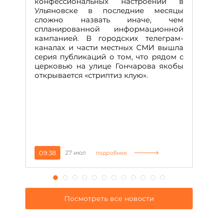
конфессиональных настроений в
Ульяновске в последние месяцы
А
сложно назвать иначе, чем
о
спланированной информационной
м
кампанией. В городских телеграм-
Д
каналах и части местных СМИ вышла
н
серия публикаций о том, что рядом с
т
церковью на улице Гончарова якобы
о
открывается «стриптиз клую».
н
п
се
за
09:38
27 июл
1
подробнее
Посмотреть все новости