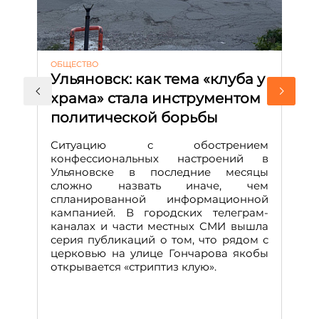
ОБЩЕСТВО
АК
Ульяновск: как тема «клуба у
М
храма» стала инструментом
с
политической борьбы
и
Д
Ситуацию с обострением
М
конфессиональных настроений в
Ульяновске в последние месяцы
А
сложно назвать иначе, чем
о
спланированной информационной
м
кампанией. В городских телеграм-
Д
каналах и части местных СМИ вышла
н
серия публикаций о том, что рядом с
т
церковью на улице Гончарова якобы
о
открывается «стриптиз клую».
н
п
се
за