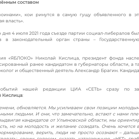
лённым
составом
оинами», кои ринутся в самую гущу объявленного в эт
я власть».
дня 4 июля 2021 года съезде партии социал-либералов бы
 в законодательный орган страны – Государственну
ения «ЯБЛОКО» Николай Кислица, президент фонда насл
нсированный ранее кандидатом в губернаторы области, а та
колог и общественный деятель Александр Брагин. Кандида
 событий нашей редакции ЦИА «СЕТЬ» сразу по з
 Кислица
:
ремени, обновляется. Мы усиливаем свои позиции молоды
ми людьми. И они, что замечательно, встают с нами плеч
выдвигая кандидатов от Ульяновской области, мы ориенти
ь, но на молодость и желание созидать. Очень хочется в
формирование, верить, люди не просто осознают – дальш
твовать: своим голосом сказать категоричное «НЕТ» гра