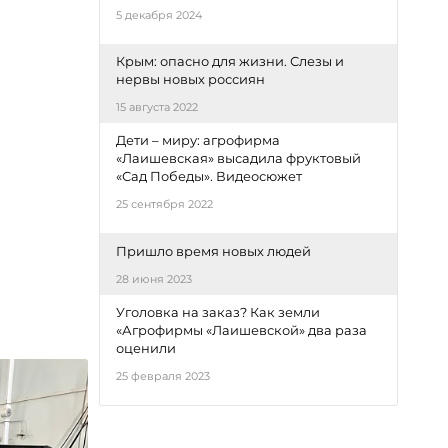
5 декабря 2024
Крым: опасно для жизни. Слезы и
нервы новых россиян
15 августа 2022
Дети – миру: агрофирма
«Лаишевская» высадила фруктовый
«Сад Победы». Видеосюжет
25 сентября 2022
Пришло время новых людей
28 июня 2023
Уголовка на заказ? Как земли
«Агрофирмы «Лаишевской» два раза
оценили
25 февраля 2023