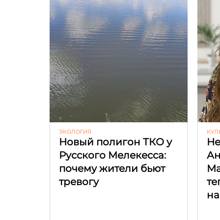
ЭКОЛОГИЯ
КУЛ
Новый полигон ТКО у
Не
Русского Мелекесса:
Ан
почему жители бьют
Ма
тревогу
те
на