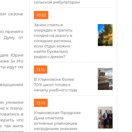
сельской амбулатории
ом сезоне
10:53
Зачем стоять в
очередях и тратить
ло принято
полдня на дорогу в
ю Думу от
соседние регионы,
если отдых можно
найти буквально
едия Юрия
рядом с домом?
кже (и это
ты идут по
13:15
В Ульяновске более
авершении
70% школ готово к
началу учебного года
ми, умными
13:10
о к плечу.
Ульяновская Городская
ровались в
Дума отметила
ерить, что
активных ульяновцев
е так жить
нагрудными знаками
бительским