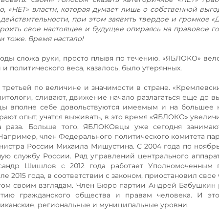
о, «НЕТ» власти, которая думает лишь о собственной выгод
действительности, при этом заявить твердое и громкое «
роить свое настоящее и будущее опираясь на правовое го
и тоже. Время настало!
годы сложа руки, просто плывя по течению. «ЯБЛОКО» вел
и политического веса, казалось, было утерянных.
 третьей по величине и значимости в стране. «Кремлевск
итологи, сливают, движение начало разлагаться еще до в
цы вполне себе довольствуются имеемым и на большее н
ают опыт, учатся выживать, в это время «ЯБЛОКО» увелич
а раза. Больше того, ЯБЛОКОвцы уже сегодня занимаю
 Например, член Федерального политического комитета па
истра России Михаила Мишустина. С 2004 года по ноябрь
ую службу России. Ряд управлений центрального аппара
ксандр Шишлов с 2012 года работает Уполномоченным 
ле 2015 года, в соответствии с законом, приостановил свое
том своим взглядам. Член Бюро партии Андрей Бабушкин 
тию гражданского общества и правам человека. И это
ликанские, региональные и муниципальные уровни.