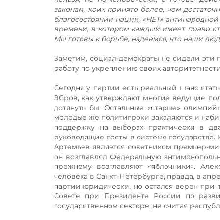
законам, коих принято более, чем достаточн
благосостоянии нации, «НЕТ» антинародной 
времени, в котором каждый имеет право ст
Мы готовы к борьбе, надеемся, что наши люд
Заметим, социал-демократы не сидели эти 
работу по укреплению своих авторитетности 
Сегодня у партии есть реальный шанс стать
ЭСров, как утверждают многие ведущие пол
дотянуть бы. Остальные «старые» олимпий
молодые же политигроки закаляются и набир
поддержку на выборах практически в дв
руководящие посты в системе государства.
Артемьев является советником премьер-мин
он возглавлял Федеральную антимонопольн
прежнему возглавляют «яблочники». Але
человека в Санкт-Петербурге, правда, в апре
партии юридически, но остался верен при 
Совете при Президенте России по разви
государственном секторе, не считая респуб