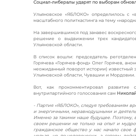
Социал-либералы ударят по выборам обнов
Ульяновское «ЯБЛОКО» определилось с «в
масштабного политкастинга на тему «народна
На завершившимся под занавес воскресного 
решение о выдвижении трех кандидатов
Ульяновской области.
В список вошли: председатель реготдел
Горячева «Горячев-фонд» Олег Горячев, ано
неожиданный поворот истории) известный э
Ульяновской области, Чувашии и Мордовии.
Вот, как прокомментировал развитие
внутрипартийного голосования сам
Николай
- Партия «ЯБЛОКО», следуя требованиям в
и энергичными, неравнодушными и деятельны
Именно за такими наше будущее. Поэтому, 
своем решении не только на опыт и мудрост
гражданское общество у нас начало свое 
нельзя, не по-человечески, а готовы дейс