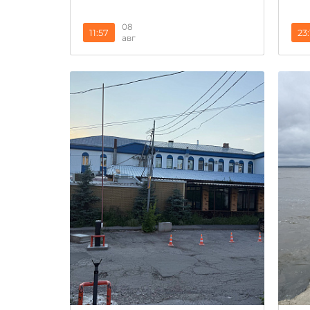
08
11:57
23:
авг