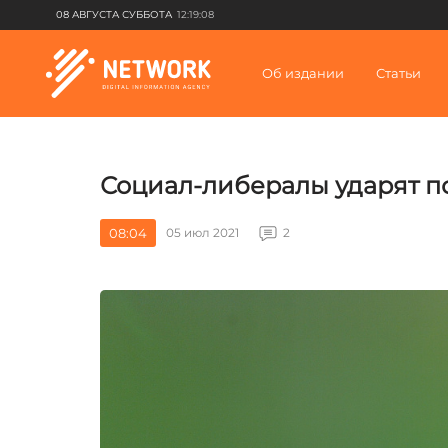
08 АВГУСТА СУББОТА
12:19:08
Об издании
Статьи
Социал-либералы ударят п
08:04
05 июл 2021
2