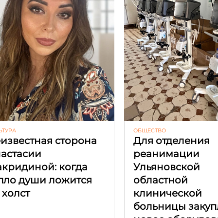
ЬТУРА
ОБЩЕСТВО
известная сторона
Для отделения
астасии
реанимации
кридиной: когда
Ульяновской
пло души ложится
областной
 холст
клинической
больницы закуп