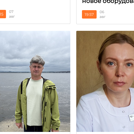
новое оборудов
07
06
15
19:57
авг
авг