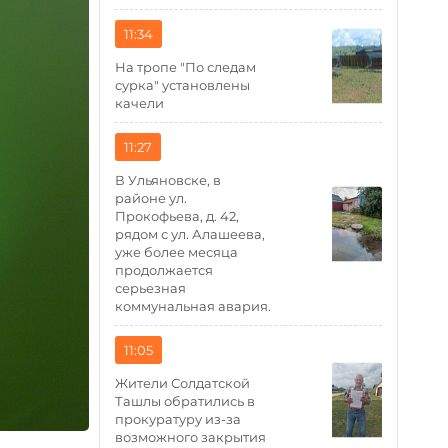
11:34
На тропе "По следам
сурка" установлены
качели
11:27
В Ульяновске, в
районе ул.
Прокофьева, д. 42,
рядом с ул. Алашеева,
уже более месяца
продолжается
серьезная
коммунальная авария.
11:05
Жители Солдатской
Ташлы обратились в
прокуратуру из-за
возможного закрытия