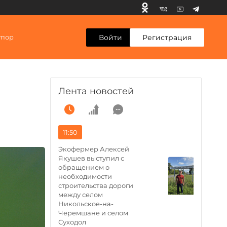
Войти
Регистрация
упор
Лента новостей
11:50
Экофермер Алексей
Якушев выступил с
обращением о
необходимости
строительства дороги
между селом
Никольское-на-
Черемшане и селом
Суходол