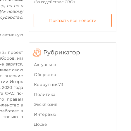
«За содействие СВО»
е, но не о
ДА» новому
сударство.
Показать все новости
о активную
Рубрикатор
ий» проект
ыборов, им
е зарятся,
Актуально
ивает свою
Общество
т высокие
ртии Игорь
Коррупция73
 2020 года
та ФАС по-
Политика
по правам
Эксклюзив
 членство в
работает в
Интервью
 только в
Досье