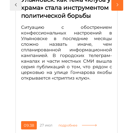
храма» стала инструментом
с
политической борьбы
и
Д
Ситуацию с обострением
М
конфессиональных настроений в
Ульяновске в последние месяцы
А
сложно назвать иначе, чем
о
спланированной информационной
м
кампанией. В городских телеграм-
Д
каналах и части местных СМИ вышла
н
серия публикаций о том, что рядом с
т
церковью на улице Гончарова якобы
о
открывается «стриптиз клую».
н
п
се
за
09:38
27 июл
1
подробнее