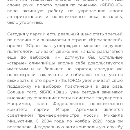
сложа руки, просто плывя по течению. «ЯБЛОКО»
вело активную работу по укреплению своих
авторитетности и политического веса, казалось,
было утерянных.
Сегодня у партии есть реальный шанс стать третьей
по величине и значимости в стране. «Кремлевский»
проект ЭСров, как утверждают многие ведущие
политологи, сливают, движение начало разлагаться
еще до выборов, им дотянуть бы. Остальные
«старые» олимпийцы вполне себе довольствуются
имеемым и на большее не зарятся, молодые же
политигроки закаляются и набирают опыт, учатся
выживать, в это время «ЯБЛОКО» увеличивает свою
поддержку на выборах практически в два раза.
Больше того, ЯБЛОКОвцы уже сегодня занимают
высокие руководящие посты в системе государства.
Например, член Федерального политического
комитета партии Игорь Артемьев является
советником премьер-министра России Михаила
Мишустина. С 2004 года по ноябрь 2020 года он
возглавлял Федеральную антимонопольную службу