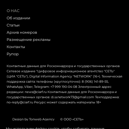
О НАС
Об издании
Статьи
Архив номеров
Размещение рекламы
Контакты
Рупор
Контактные данные для Роскомнадзора и государственных органов
Сетевое издание "Цифровое информационное агентство "СЕТЬ"
(ЦИА "СЕТЬ"), Digital Information Agency "NETWORK" (16+). Техническая
поддержка сайта: телефоны (круглосуточно): 8 (906) 141-89-55,
WhatsApp, Viber, Telegram: +7 999 190-04-08 Электронный адрес
редакции: news@ciarf.ru Контактные данные для Роскомнадзора и
государственных органов: d.i.a.network73@gmail.com Техподдержка:
no-reply@ciarf.ru Ресурс может содержать материалы 18+
Design by Tonweb Agency
© ООО «СЕТЬ»
Политика конфиденциальности
Карта сайта
Мы используем файлы cookie, чтобы собирать данные