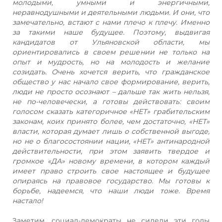
молодыми, умными и энергичными,
неравнодушными и деятельными людьми. И они, что
замечательно, встают с нами плечо к плечу. Именно
за такими наше будущее. Поэтому, выдвигая
кандидатов от Ульяновской области, мы
ориентировались в своем решении не только на
опыт и мудрость, но на молодость и желание
созидать. Очень хочется верить, что гражданское
общество у нас начало свое формирование, верить,
люди не просто осознают – дальше так жить нельзя,
не по-человечески, а готовы действовать: своим
голосом сказать категоричное «НЕТ» грабительским
законам, коих принято более, чем достаточно, «НЕТ»
власти, которая думает лишь о собственной выгоде,
но не о благосостоянии нации, «НЕТ» антинародной
действительности, при этом заявить твердое и
громкое «ДА» новому времени, в котором каждый
имеет право строить свое настоящее и будущее
опираясь на правовое государство. Мы готовы к
борьбе, надеемся, что наши люди тоже. Время
настало!
Заметим, социал-демократы не сидели эти годы