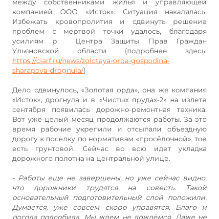
между собственниками жилья и управляющей
компанией ООО «Исток». Ситуация накалялась.
Избежать кровопролития и сдвинуть решение
проблем с мертвой точки удалось, благодаря
усилиям р Центра Защиты Прав Граждан
Ульяновской области (подробнее здесь:
https://ciarf.ru/news/zolotaya-orda-gospodina-
sharapova-drognula/
)
Дело сдвинулось, «Золотая орда», она же компания
«Исток», дрогнула и в «Чистых прудах-2» на излете
сентября появилась дорожно-ремонтная техника.
Вот уже целый месяц продолжаются работы. За это
время рабочие укрепили и отсыпали объездную
дорогу к поселку по нормативам «просёлочной», тое
есть грунтовой. Сейчас во всю идет укладка
дорожного полотна на центральной улице.
- Работы еще не завершены, но уже сейчас видно,
что дорожники трудятся на совесть. Такой
основательный подготовительный слой положили.
Думается, уже совсем скоро управятся. Благо и
погода подсобила. Мы ждем не дождёмся. Даже не