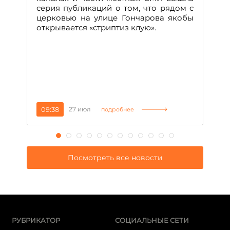
н
серия публикаций о том, что рядом с
т
церковью на улице Гончарова якобы
о
открывается «стриптиз клую».
н
п
се
за
09:38
27 июл
1
подробнее
Посмотреть все новости
РУБРИКАТОР
СОЦИАЛЬНЫЕ СЕТИ