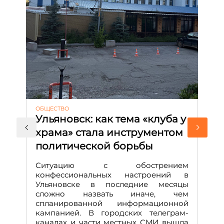
ОБЩЕСТВО
АК
Ульяновск: как тема «клуба у
М
храма» стала инструментом
с
политической борьбы
и
Д
Ситуацию с обострением
М
конфессиональных настроений в
Ульяновске в последние месяцы
А
сложно назвать иначе, чем
о
спланированной информационной
м
кампанией. В городских телеграм-
Д
каналах и части местных СМИ вышла