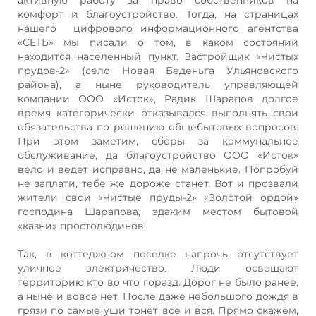
комфорт и благоустройство. Тогда, на страницах
нашего цифрового информационного агентства
«СЕТЬ» мы писали о том, в каком состоянии
находится населенный пункт. Застройщик «Чистых
прудов-2» (село Новая Беденьга Ульяновского
района), а ныне руководитель управляющей
компании ООО «Исток», Радик Шарапов долгое
время категорически отказывался выполнять свои
обязательства по решению общебытовых вопросов.
При этом заметим, сборы за коммунальное
обслуживание, да благоустройство ООО «Исток»
вело и ведет исправно, да не маленькие. Попробуй
не заплати, тебе же дороже станет. Вот и прозвали
жители свои «Чистые пруды-2» «Золотой ордой»
господина Шарапова, эдаким местом бытовой
«казни» простолюдинов.
Так, в коттеджном поселке напрочь отсутствует
уличное электричество. Люди освещают
территорию кто во что горазд. Дорог не было ранее,
а ныне и вовсе нет. После даже небольшого дождя в
грязи по самые уши тонет все и вся. Прямо скажем,