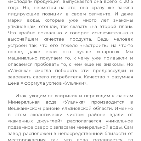
«молодая» продукция, выпускается она всего с 2015
года. Но, несмотря на это, она сразу же заняла
лидирующие позиции в своем сегменте. И даже
марки воды, которые уже много лет знакомы
ульяновцам, отошли, так сказать «на второй план».
Что крайне похвально и говорит исключительно о
высочайшем качестве продукта. Ведь человек
устроен так, что его тяжело «настроить» на что-то
новое, даже если оно лучше «старого». Мы
машинально покупаем то, к чему уже привыкли и
опасаемся пробовать то, с чем еще не знакомы. Но
«Ульянка» смогла побороть эти предрассудки и
завоевать своего потребителя. Качество + разумная
цена = формула успеха «Ульянки».
Итак, уходим от «лирики» и переходим к фактам
Минеральная вода «Ульянка» производится в
Вешкаймском районе Ульяновской области. Именно
в этом экологически чистом районе вдали от
«каменных джунглей» располагается уникальное
подземное озеро с запасами минеральной воды. Сам
завод расположен в непосредственной близости от
месторождения так, что вода разливается по