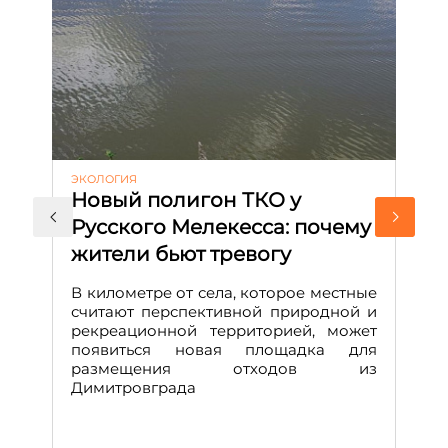
ЭКОЛОГИЯ
КУ
Новый полигон ТКО у
Н
Русского Мелекесса: почему
А
жители бьют тревогу
к
н
В километре от села, которое местные
считают перспективной природной и
В
рекреационной территорией, может
ч
появиться новая площадка для
че
размещения отходов из
Вс
Димитровграда
в
т
за