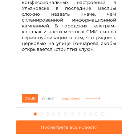
М
конфессиональных настроений в
Ульяновске в последние месяцы
А
сложно назвать иначе, чем
о
спланированной информационной
м
кампанией. В городских телеграм-
Д
каналах и части местных СМИ вышла
н
серия публикаций о том, что рядом с
т
церковью на улице Гончарова якобы
о
открывается «стриптиз клую».
н
п
се
за
09:38
27 июл
1
подробнее
Посмотреть все новости