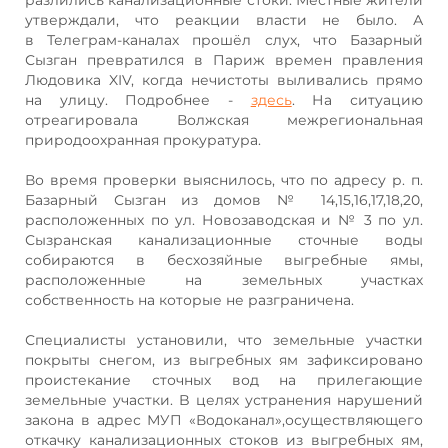
утверждали, что реакции власти не было. А
в Телеграм-каналах прошёл слух, что Базарный
Сызган превратился в Париж времен правления
Людовика XIV, когда нечистоты выливались прямо
на улицу. Подробнее -
здесь
. На ситуацию
отреагировала Волжская межрегиональная
природоохранная прокуратура.
Во время проверки выяснилось, что по адресу р. п.
Базарный Сызган из домов № 14,15,16,17,18,20,
расположенных по ул. Новозаводская и № 3 по ул.
Сызранская канализационные сточные воды
собираются в бесхозяйные выгребные ямы,
расположенные на земельных участках
собственность на которые не разграничена.
Специалисты установили, что земельные участки
покрыты снегом, из выгребных ям зафиксировано
проистекание сточных вод на прилегающие
земельные участки. B целях устранения нарушений
закона в адрес МУП «Водоканал»,осуществляющего
откачку канализационных стоков из выгребных ям,