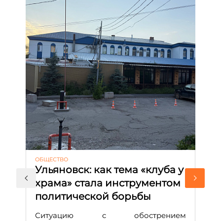
ОБЩЕСТВО
АК
Ульяновск: как тема «клуба у
М
храма» стала инструментом
с
политической борьбы
и
Д
Ситуацию с обострением