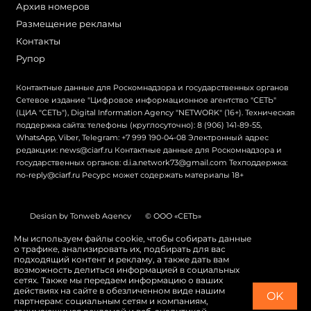
Архив номеров
Размещение рекламы
Контакты
Рупор
Контактные данные для Роскомнадзора и государственных органов
Сетевое издание "Цифровое информационное агентство "СЕТЬ"
(ЦИА "СЕТЬ"), Digital Information Agency "NETWORK" (16+). Техническая
поддержка сайта: телефоны (круглосуточно): 8 (906) 141-89-55,
WhatsApp, Viber, Telegram: +7 999 190-04-08 Электронный адрес
редакции: news@ciarf.ru Контактные данные для Роскомнадзора и
государственных органов: d.i.a.network73@gmail.com Техподдержка:
no-reply@ciarf.ru Ресурс может содержать материалы 18+
Design by Tonweb Agency
© ООО «СЕТЬ»
Политика конфиденциальности
Карта сайта
Мы используем файлы cookie, чтобы собирать данные
о трафике, анализировать их, подбирать для вас
Switch to English
подходящий контент и рекламу, а также дать вам
возможность делиться информацией в социальных
сетях. Также мы передаем информацию о ваших
действиях на сайте в обезличенном виде нашим
OK
партнерам: социальным сетям и компаниям,