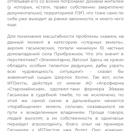
оттяпывая его со всеми потрохами: домами жителей
(у которых, кстати, право собственно закреплено
документально), территорией ЛЭП, что тоже само по
себе уже выходит за рамки законности, и много чего
еще.
Для понимания масштабности проблемы скажем, на
данный момент в категорию «спорных земель»,
акромя гасымовских, попали минимум 10 частных
домовладений села Прибрежное. Что это значит в
перспективе? «Элементарно, Ватсон! Здесь не нужно
обладать особым талантом дедукции, дабы узреть
всю чудовищность ситуации!» - сказал бы
знаменитый сыщик Шерлок Холмс. Так вот, если
ИГОисты, действуя от имени АО «Агрофирма
«Старомайнская», одолеют-таки фермера Эйваза
Гасымова в судебной тяжбе, то не исключено, по
этой же самой схеме в дальнейшем начнется
«порабощение» земель сельчан, оказавшихся на
пути к вожделенным владениям. Проще говоря,
людей выселят, а их собственность в одночасье
перейдет агрохолдингу, благо опыт на примере
Гасымова у ИГОистов уже будет. Оно, конечно,