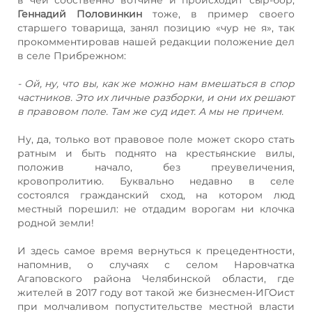
Геннадий Половинкин
тоже, в пример своего
старшего товарища, занял позицию «чур не я», так
прокомментировав нашей редакции положение дел
в селе Прибрежном:
- Ой, ну, что вы, как же можно нам вмешаться в спор
частников. Это их личные разборки, и они их решают
в правовом поле. Там же суд идет. А мы не причем.
Ну, да, только вот правовое поле может скоро стать
ратным и быть поднято на крестьянские вилы,
положив начало, без преувеличения,
кровопролитию. Буквально недавно в селе
состоялся гражданский сход, на котором люд
местный порешил: не отдадим ворогам ни клочка
родной земли!
И здесь самое время вернуться к прецедентности,
напомнив, о случаях с селом Наровчатка
Агаповского района Челябинской области, где
жителей в 2017 году вот такой же бизнесмен-ИГОист
при молчаливом попустительстве местной власти