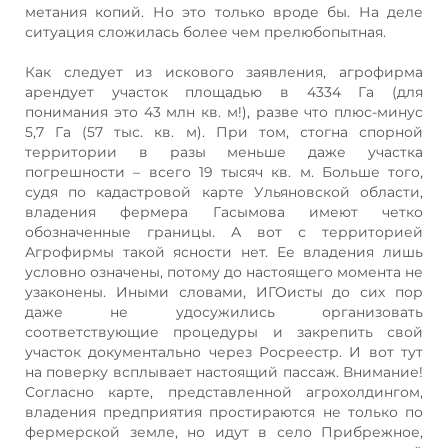
метания копий. Но это только вроде бы. На деле
ситуация сложилась более чем прелюбопытная.
Как следует из искового заявления, агрофирма
арендует участок площадью в 4334 Га (для
понимания это 43 млн кв. м!), разве что плюс-минус
5,7 Га (57 тыс. кв. м). При том, стогна спорной
территории в разы меньше даже участка
погрешности – всего 19 тысяч кв. м. Больше того,
судя по кадастровой карте Ульяновской области,
владения фермера Гасымова имеют четко
обозначенные границы. А вот с территорией
Агрофирмы такой ясности нет. Ее владения лишь
условно означены, потому до настоящего момента не
узаконены. Иными словами, ИГОисты до сих пор
даже не удосужились организовать
соответствующие процедуры и закрепить свой
участок документально через Росреестр. И вот тут
на поверку всплывает настоящий пассаж. Внимание!
Согласно карте, представленной агрохолдингом,
владения предприятия простираются не только по
фермерской земле, но идут в село Прибрежное,