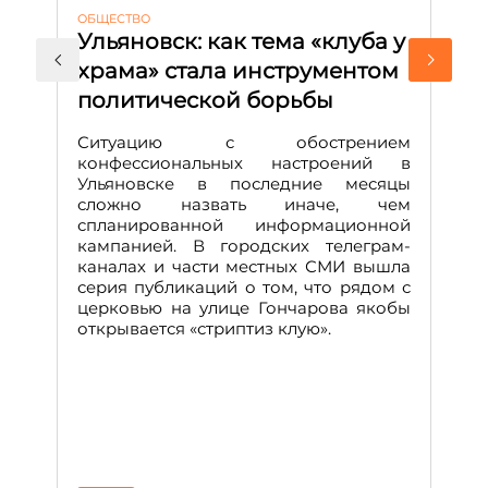
ОБЩЕСТВО
АК
Ульяновск: как тема «клуба у
М
храма» стала инструментом
с
политической борьбы
и
Д
Ситуацию с обострением
М
конфессиональных настроений в
Ульяновске в последние месяцы
А
сложно назвать иначе, чем
о
спланированной информационной
м
кампанией. В городских телеграм-
Д
каналах и части местных СМИ вышла
н
серия публикаций о том, что рядом с
т
церковью на улице Гончарова якобы
о
открывается «стриптиз клую».
н
п
се
за