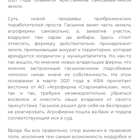
земли.
Суть новой предъявы прибреженских
поработителей проста: Гасымов занял часть земель
агрофирмы самовольно, а, захватив участок,
водрузил там сараи да амбары. Здесь стоит
отметить, фермеру действительно принадлежит
земля, примыкающая аккурат к территории, которая
арендуется холдингом у муниципалитета. Но как-то
так вышло, по мнению новых владельцев фирмы, что
именно застроенный гасымовскими подсобками
«клочок» никак иначе их собственность. На этом
основании в марте 2021 года в КФХ прилетает
весточка от АО «Агрофирма «Старомайнская», мол,
так и так, требуем незамедлительно убраться
восвояси и очистить наши владения от своего
присутствия. Гасымов решил для себя на беспредел
не реагировать. Агрофирма пошла ва-банк и подала
соответствующий иск в суд.
Вроде бы все правильно, спор вынесен в правовое
поле, исключив тем самым возможность мордобоя и