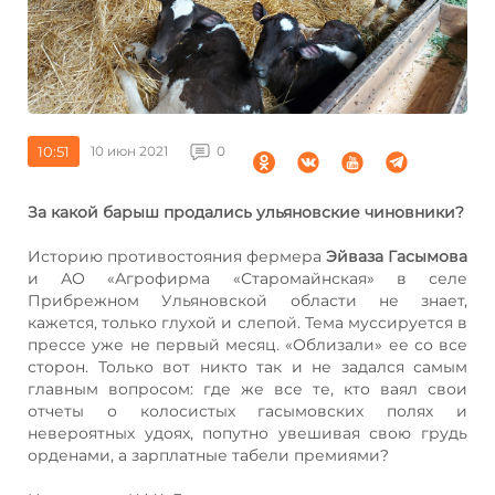
10:51
10 июн 2021
0
За какой барыш продались ульяновские чиновники?
Историю противостояния фермера
Эйваза Гасымова
и АО «Агрофирма «Старомайнская» в селе
Прибрежном Ульяновской области не знает,
кажется, только глухой и слепой. Тема муссируется в
прессе уже не первый месяц. «Облизали» ее со все
сторон. Только вот никто так и не задался самым
главным вопросом: где же все те, кто ваял свои
отчеты о колосистых гасымовских полях и
невероятных удоях, попутно увешивая свою грудь
орденами, а зарплатные табели премиями?