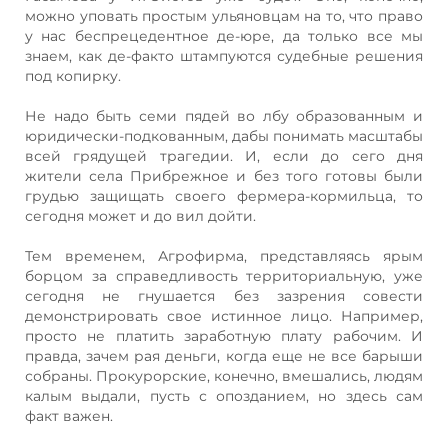
можно уповать простым ульяновцам на то, что право
у нас беспрецедентное де-юре, да только все мы
знаем, как де-факто штампуются судебные решения
под копирку.
Не надо быть семи пядей во лбу образованным и
юридически-подкованным, дабы понимать масштабы
всей грядущей трагедии. И, если до сего дня
жители села Прибрежное и без того готовы были
грудью защищать своего фермера-кормильца, то
сегодня может и до вил дойти.
Тем временем, Агрофирма, представляясь ярым
борцом за справедливость территориальную, уже
сегодня не гнушается без зазрения совести
демонстрировать свое истинное лицо. Например,
просто не платить заработную плату рабочим. И
правда, зачем рая деньги, когда еще не все барыши
собраны. Прокурорские, конечно, вмешались, людям
калым выдали, пусть с опозданием, но здесь сам
факт важен.