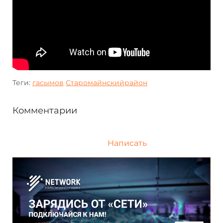
Теги:
гасымов
Старомайнскийрайон
Комментарии
Написать