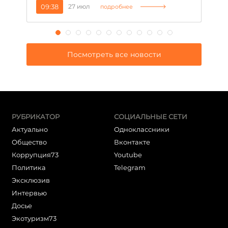
09:38
27 июл
1
подробнее
Посмотреть все новости
РУБРИКАТОР
СОЦИАЛЬНЫЕ СЕТИ
Актуально
Одноклассники
Общество
Вконтакте
Коррупция73
Youtube
Политика
Telegram
Эксклюзив
Интервью
Досье
Экотуризм73