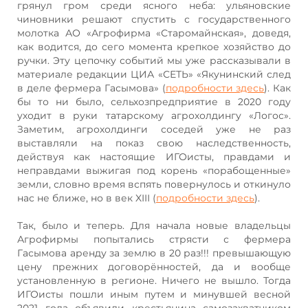
грянул гром среди ясного неба: ульяновские
чиновники решают спустить с государственного
молотка АО «Агрофирма «Старомайнская», доведя,
как водится, до сего момента крепкое хозяйство до
ручки. Эту цепочку событий мы уже рассказывали в
материале редакции ЦИА «СЕТЬ» «Якунинский след
в деле фермера Гасымова» (
подробности здесь
). Как
бы то ни было, сельхозпредприятие в 2020 году
уходит в руки татарскому агрохолдингу «Логос».
Заметим, агрохолдинги соседей уже не раз
выставляли на показ свою наследственность,
действуя как настоящие ИГОисты, правдами и
неправдами выжигая под корень «порабощенные»
земли, словно время вспять повернулось и откинуло
нас не ближе, но в век XIII (
подробности здесь
).
Так, было и теперь. Для начала новые владельцы
Агрофирмы попытались стрясти с фермера
Гасымова аренду за землю в 20 раз!!! превышающую
цену прежних договорённостей, да и вообще
установленную в регионе. Ничего не вышло. Тогда
ИГОисты пошли иным путем и минувшей весной
2021 года объявили крестьянина самозахватчиком