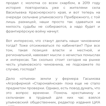
продал с молотка со всем скарбом, в 2019 году
история повторилась уже с жителями села
Васильевка Красноярского края, и вот теперь на
очереди сельчане ульяновского Прибрежного, с той
лишь разницей, наши просто так сдаваться на
милость судьбы не собираются, а надо будет и
франтирёрскую войну начнут.
Вот интересно, что станут делать наши чиновники
тогда? Тоже отсиживаться по кабинетам? При все
том, такая позиция власти и местной, и
региональной, навевает мысли о нечистых помыслах
и интересах. Так сколько стоит сегодня на рынке
честь ульяновского чиновника, не подскажете по
случаю, господа?
Дело «отъема» земли у фермера Гасымова
«Агрофирмой «Старомайнская» пока еще не стало
предметом проверки. Однако, есть повод думать, что
это вопрос времени. Помочь крестьянину и
сельчанам в трудный для них час взялся
ульяновский общественник, редактор издания ЦИА