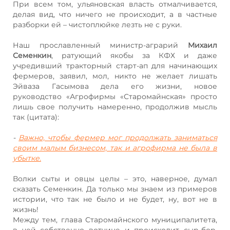
При всем том, ульяновская власть отмалчивается,
делая вид, что ничего не происходит, а в частные
разборки ей – чистоплюйке лезть не с руки.
Наш прославленный министр-аграрий
Михаил
Семенкин
, ратующий якобы за КФХ и даже
учредивший тракторный старт-ап для начинающих
фермеров, заявил, мол, никто не желает лишать
Эйваза Гасымова дела его жизни, новое
руководство «Агрофирмы «Старомайнская» просто
лишь свое получить намеренно, продолжив мысль
так (цитата):
-
Важно, чтобы фермер мог продолжать заниматься
своим малым бизнесом, так и агрофирма не была в
убытке.
Волки сыты и овцы целы – это, наверное, думал
сказать Семенкин. Да только мы знаем из примеров
истории, что так не было и не будет, ну, вот не в
жизнь!
Между тем, глава Старомайнского муниципалитета,
в чей собственно вотчине и происходит сыр-бор,