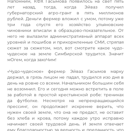
Напомним, КФХ Гасымова появилось на свет пять
лет назад, тогда, когда Эйваз получил
губернаторский агро-грант в пять миллионов
рублей. Деньги фермер вложил с умом, потому уже
три года спустя его хозяйство ульяновские
чиновники вписали в образцово-показательное. От
него не вылазили административный аппарат всех
уровней и пошибов и прикормленные СМИ, стряпая
сюжет за сюжетом, мол, вот смотрите какое чудо-
чудесное на земле Симбирской трудится. Значит
мОгем, когда захоЧим!
«Чудо-чудесное» фермер Эйваз Гасымов марку
держал, в грязь лицом не падал, трудился изо дня в
день на ровне со всеми. Начальником большим себя
не возомнил. Его и сегодня можно встретить в поле
за работой в простой крестьянской робе: трениках
да футболке. Несмотря на непрекращающийся
прессинг, он продолжает искренне верить, что
нужен своей земле, что она не предаст, не оставит
без хлеба и крова, потому каждое утро исправно
начинает своей трудовой день. И земля отвечает
ему благодарностью за верность и преданность, что