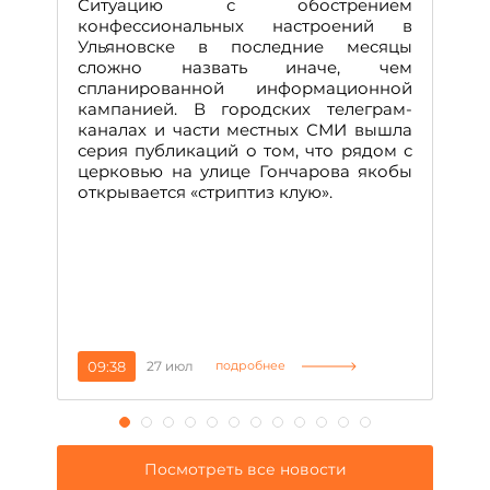
Ситуацию с обострением
М
конфессиональных настроений в
Ульяновске в последние месяцы
А
сложно назвать иначе, чем
о
спланированной информационной
м
кампанией. В городских телеграм-
Д
каналах и части местных СМИ вышла
н
серия публикаций о том, что рядом с
т
церковью на улице Гончарова якобы
о
открывается «стриптиз клую».
н
п
се
за
09:38
27 июл
1
подробнее
Посмотреть все новости