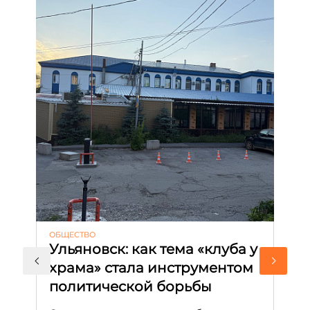
ОБЩЕСТВО
АК
Ульяновск: как тема «клуба у
М
храма» стала инструментом
с
политической борьбы
и
Д