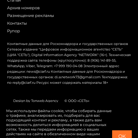
Архив номеров
Размещение рекламы
Контакты
Рупор
Контактные данные для Роскомнадзора и государственных органов
Сетевое издание "Цифровое информационное агентство "СЕТЬ"
(ЦИА "СЕТЬ"), Digital Information Agency "NETWORK" (16+). Техническая
поддержка сайта: телефоны (круглосуточно): 8 (906) 141-89-55,
WhatsApp, Viber, Telegram: +7 999 190-04-08 Электронный адрес
редакции: news@ciarf.ru Контактные данные для Роскомнадзора и
государственных органов: d.i.a.network73@gmail.com Техподдержка:
no-reply@ciarf.ru Ресурс может содержать материалы 18+
Design by Tonweb Agency
© ООО «СЕТЬ»
Политика конфиденциальности
Карта сайта
Мы используем файлы cookie, чтобы собирать данные
о трафике, анализировать их, подбирать для вас
Switch to English
подходящий контент и рекламу, а также дать вам
возможность делиться информацией в социальных
сетях. Также мы передаем информацию о ваших
действиях на сайте в обезличенном виде нашим
OK