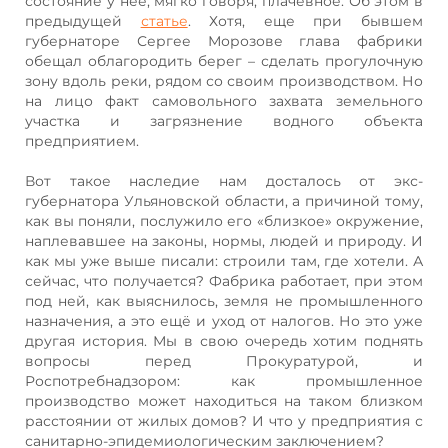
состояние у нее, мягко говоря, плачевное. Об этом в
предыдущей
статье
.
Хотя, еще при бывшем
губернаторе Сергее Морозове глава фабрики
обещал облагородить берег – сделать прогулочную
зону вдоль реки, рядом со своим производством. Но
на лицо факт самовольного захвата земельного
участка и загрязнение водного объекта
предприятием.
Вот такое наследие нам досталось от экс-
губернатора Ульяновской области, а причиной тому,
как вы поняли, послужило его «близкое» окружение,
наплевавшее на законы, нормы, людей и природу. И
как мы уже выше писали: строили там, где хотели. А
сейчас, что получается? Фабрика работает, при этом
под ней, как выяснилось, земля не промышленного
назначения, а это ещё и уход от налогов. Но это уже
другая история. Мы в свою очередь хотим поднять
вопросы перед Прокуратурой, и
Роспотребнадзором: как промышленное
производство может находиться на таком близком
расстоянии от жилых домов? И что у предприятия с
санитарно-эпидемиологическим заключением?