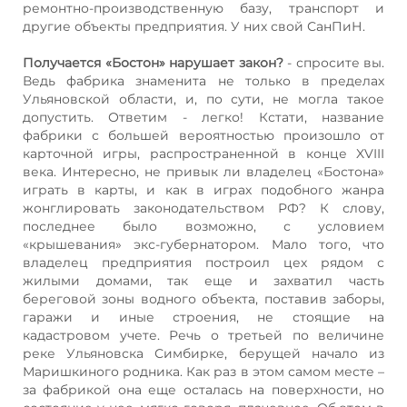
ремонтно-производственную базу, транспорт и
другие объекты предприятия. У них свой СанПиН.
Получается «Бостон» нарушает закон?
- спросите вы.
Ведь фабрика знаменита не только в пределах
Ульяновской области, и, по сути, не могла такое
допустить. Ответим - легко! Кстати, название
фабрики с большей вероятностью произошло от
карточной игры, распространенной в конце XVIII
века. Интересно, не привык ли владелец «Бостона»
играть в карты, и как в играх подобного жанра
жонглировать законодательством РФ? К слову,
последнее было возможно, с условием
«крышевания» экс-губернатором. Мало того, что
владелец предприятия построил цех рядом с
жилыми домами, так еще и захватил часть
береговой зоны водного объекта, поставив заборы,
гаражи и иные строения, не стоящие на
кадастровом учете. Речь о третьей по величине
реке Ульяновска Симбирке, берущей начало из
Маришкиного родника. Как раз в этом самом месте –
за фабрикой она еще осталась на поверхности, но