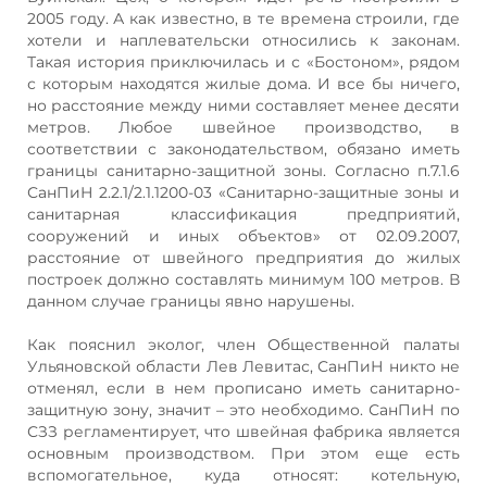
2005 году. А как известно, в те времена строили, где
хотели и наплевательски относились к законам.
Такая история приключилась и с «Бостоном», рядом
с которым находятся жилые дома. И все бы ничего,
но расстояние между ними составляет менее десяти
метров. Любое швейное производство, в
соответствии с законодательством, обязано иметь
границы санитарно-защитной зоны. Согласно п.7.1.6
СанПиН 2.2.1/2.1.1200-03 «Санитарно-защитные зоны и
санитарная классификация предприятий,
сооружений и иных объектов» от 02.09.2007,
расстояние от швейного предприятия до жилых
построек должно составлять минимум 100 метров. В
данном случае границы явно нарушены.
Как пояснил эколог, член Общественной палаты
Ульяновской области Лев Левитас, СанПиН никто не
отменял, если в нем прописано иметь санитарно-
защитную зону, значит – это необходимо. СанПиН по
СЗЗ регламентирует, что швейная фабрика является
основным производством. При этом еще есть
вспомогательное, куда относят: котельную,