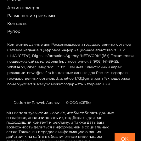
Архив номеров
Размещение рекламы
Контакты
Рупор
Контактные данные для Роскомнадзора и государственных органов
Сетевое издание "Цифровое информационное агентство "СЕТЬ"
(ЦИА "СЕТЬ"), Digital Information Agency "NETWORK" (16+). Техническая
поддержка сайта: телефоны (круглосуточно): 8 (906) 141-89-55,
WhatsApp, Viber, Telegram: +7 999 190-04-08 Электронный адрес
редакции: news@ciarf.ru Контактные данные для Роскомнадзора и
государственных органов: d.i.a.network73@gmail.com Техподдержка:
no-reply@ciarf.ru Ресурс может содержать материалы 18+
Design by Tonweb Agency
© ООО «СЕТЬ»
Политика конфиденциальности
Карта сайта
Мы используем файлы cookie, чтобы собирать данные
о трафике, анализировать их, подбирать для вас
Switch to English
подходящий контент и рекламу, а также дать вам
возможность делиться информацией в социальных
сетях. Также мы передаем информацию о ваших
действиях на сайте в обезличенном виде нашим
OK