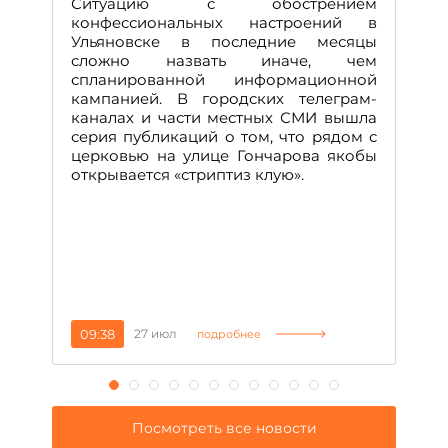
Ситуацию с обострением
М
конфессиональных настроений в
Ульяновске в последние месяцы
А
сложно назвать иначе, чем
о
спланированной информационной
м
кампанией. В городских телеграм-
Д
каналах и части местных СМИ вышла
н
серия публикаций о том, что рядом с
т
церковью на улице Гончарова якобы
о
открывается «стриптиз клую».
н
п
се
за
09:38
27 июл
1
подробнее
Посмотреть все новости