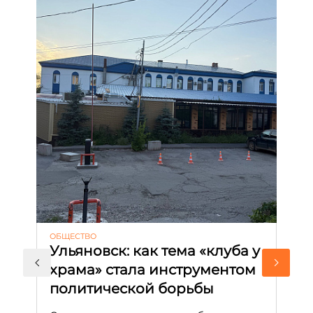
ОБЩЕСТВО
АК
Ульяновск: как тема «клуба у
М
храма» стала инструментом
с
политической борьбы
и
Д