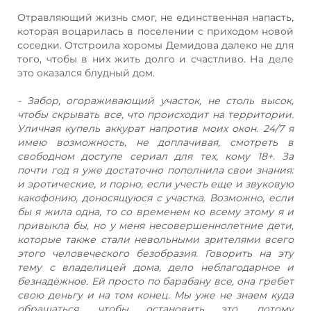
Отравляющий жизнь смог, не единственная напасть,
которая воцарилась в поселении с приходом новой
соседки. Отстроила хоромы Демидова далеко не для
того, чтобы в них жить долго и счастливо. На деле
это оказался блудный дом.
- Забор, огораживающий участок, не столь высок,
чтобы скрывать все, что происходит на территории.
Уличная купель аккурат напротив моих окон. 24/7 я
имею возможность, не доплачивая, смотреть в
свободном доступе сериал для тех, кому 18+. За
почти год я уже достаточно пополнила свои знания:
и эротические, и порно, если учесть еще и звуковую
какофонию, доносящуюся с участка. Возможно, если
бы я жила одна, то со временем ко всему этому я и
привыкла бы, но у меня несовершеннолетние дети,
которые также стали невольными зрителями всего
этого человеческого безобразия. Говорить на эту
тему с владелицей дома, дело неблагодарное и
безнадёжное. Ей просто по барабану все, она гребет
свою деньгу и на том конец. Мы уже не знаем куда
обращаться, чтобы остановить это, потому