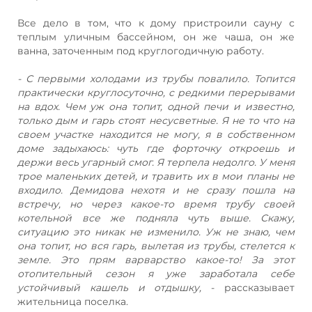
Все дело в том, что к дому пристроили сауну с
теплым уличным бассейном, он же чаша, он же
ванна, заточенным под круглогодичную работу.
- С первыми холодами из трубы повалило. Топится
практически круглосуточно, с редкими перерывами
на вдох. Чем уж она топит, одной печи и известно,
только дым и гарь стоят несусветные. Я не то что на
своем участке находится не могу, я в собственном
доме задыхаюсь: чуть где форточку откроешь и
держи весь угарный смог. Я терпела недолго. У меня
трое маленьких детей, и травить их в мои планы не
входило. Демидова нехотя и не сразу пошла на
встречу, но через какое-то время трубу своей
котельной все же подняла чуть выше. Скажу,
ситуацию это никак не изменило. Уж не знаю, чем
она топит, но вся гарь, вылетая из трубы, стелется к
земле. Это прям варварство какое-то! За этот
отопительный сезон я уже заработала себе
устойчивый кашель и отдышку,
- рассказывает
жительница поселка.