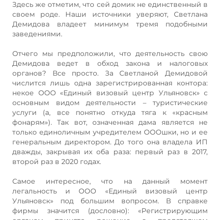
Здесь же отметим, что сей домик не единственный в
своем роде. Наши источники уверяют, Светлана
Демидова владеет минимум тремя подобными
заведениями.
Отчего мы предположили, что деятельность свою
Демидова ведет в обход закона и налоговых
органов? Все просто. За Светланой Демидовой
числится лишь одна зарегистрированная контора:
некое ООО «Единый визовый центр Ульяновск» с
основным видом деятельности – туристические
услуги (а, все понятно откуда тяга к «красным
фонарям»). Так вот, означенная дама является не
только единоличным учредителем ОООшки, но и ее
генеральным директором. До того она владела ИП
дважды, закрывая их оба раза: первый раз в 2017,
второй раз в 2020 годах.
Самое интересное, что на данный момент
легальность и ООО «Единый визовый центр
Ульяновск» под большим вопросом. В справке
фирмы значится (дословно): «Регистрирующим