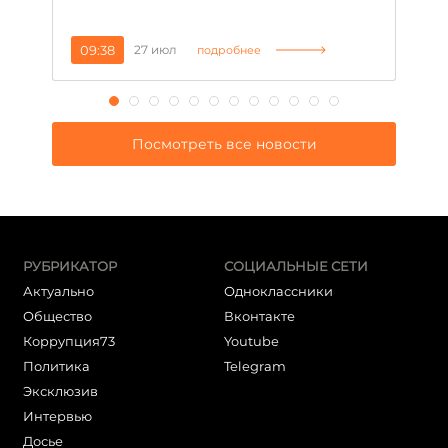
09:38
27 июл
1
подробнее
Посмотреть все новости
РУБРИКАТОР
СОЦИАЛЬНЫЕ СЕТИ
Актуально
Одноклассники
Общество
Вконтакте
Коррупция73
Youtube
Политика
Telegram
Эксклюзив
Интервью
Досье