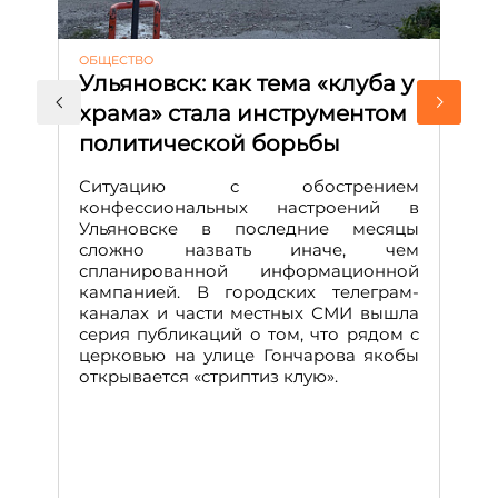
ОБЩЕСТВО
АК
Ульяновск: как тема «клуба у
М
храма» стала инструментом
с
политической борьбы
и
Д
Ситуацию с обострением
М
конфессиональных настроений в
Ульяновске в последние месяцы
А
сложно назвать иначе, чем
о
спланированной информационной
м
кампанией. В городских телеграм-
Д
каналах и части местных СМИ вышла
н
серия публикаций о том, что рядом с
т
церковью на улице Гончарова якобы
о
открывается «стриптиз клую».
н
п
се
за