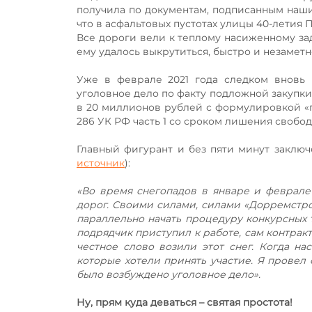
получила по документам, подписанным наши
что в асфальтовых пустотах улицы 40-летия 
Все дороги вели к теплому насиженному за
ему удалось выкрутиться, быстро и незаметно
Уже в феврале 2021 года следком вновь 
уголовное дело по факту подложной закупки
в 20 миллионов рублей с формулировкой «
286 УК РФ часть 1 со сроком лишения свобод
Главный фигурант и без пяти минут заключ
источник
):
«Во время снегопадов в январе и феврале
дорог. Своими силами, силами «Дорремстро
параллельно начать процедуру конкурсных т
подрядчик приступил к работе, сам контракт
честное слово возили этот снег. Когда на
которые хотели принять участие. Я провел 
было возбуждено уголовное дело».
Ну, прям куда деваться – святая простота!