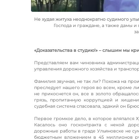
Не худая житуха неоднократно судимого ул
Господа и граждане, а также дамы и
з
«Доказательства в студию!» – слышим мы кри
Представляем вам чиновника администраци
управления дорожного хозяйства и транспо
Фамилия звучная, не так ли? Похожа на прои
преследует нашего героя во всем, кроме ли
не прикоснется он, все в золото обращалос
грязь, пропитанную коррупцией и хищени
судебная система спасовала, эдакий он Брю
Первое громкое дело, в которое вляпался 
Касалось оно госконтракта с некой до
дорожные работы в граде Ульяновске не сум
бюджетным вложением в 45 миллионов руб