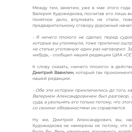
Между тем, заметим, уже в мае этого год
Валерия Художидкова, посчитав его лишь ви
понятное дело, впуливать не стали, по
предварительному сговору дорожный началь
- Я ничего плохого не сделал, перед судо
которые вы упомянули, тоже прилично оштра
на статью уголовную один раз наговорил. З
нибудь
, - сообщил нашей редакции ЦИА «СЕ
К слову сказать, «ничего плохого» в дейст
Дмитрий Вавилин
, который так прокоммен
нашей редакции:
- Обе эти истории приключились до того, ка
Валерием Александровичем был разговор, 
суда, а увольнять его только потому, что это
со своими обязанностями он справляется.
Ну же, Дмитрий Александрович, вы, нав
Художидкова не намерены не потому, что это
было бы. Ведь начальник дорожного хозяйст