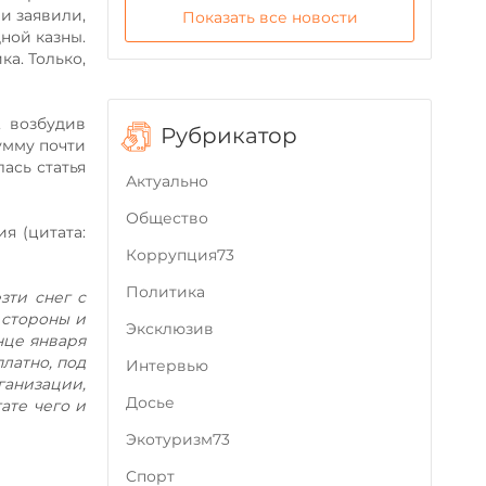
и заявили,
Показать все новости
ной казны.
а. Только,
, возбудив
Рубрикатор
умму почти
ась статья
Актуально
Общество
я (цитата:
Коррупция73
Политика
зти снег с
 стороны и
Эксклюзив
нце января
платно, под
Интервью
ганизации,
Досье
ате чего и
Экотуризм73
Cпорт