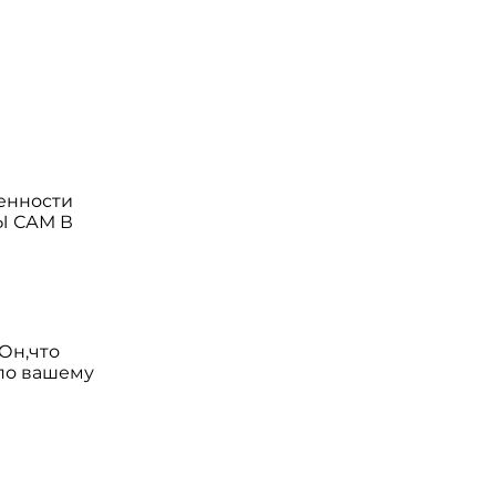
ренности
Ы САМ В
Он,что
 по вашему