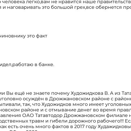
 человека легко,вам не нравится наше правительств
я и наговаривать это большой грех,все обернется прот
 чиновнику это факт
сидел,работаю в банке.
ии Вы ещё не знаете почему Художидкова В. А из Тат
уголовно осуждён в Дрожжановском районе с район
ыпивали, так, что Художидков много имеет уголовных
овском районе и с отмывание денег во время прав
правления ОАО Татавтодор Дрожжановском филиале 
одственных травм и гибели дорожного рабочего!!! Е
ак есть очень много фактов в 2017 году Худажидковы