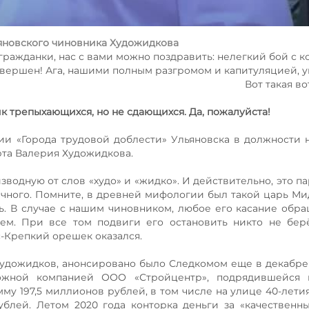
ьяновского чиновника Художидкова
 гражданки, нас с вами можно поздравить: нелегкий бой с 
авершен! Ага, нашими полным разгромом и капитуляцией, 
Вот такая во
к трепыхающихся, но не сдающихся. Да, пожалуйста!
и «Города трудовой доблести» Ульяновска в должности 
рта Валерия Художидкова.
зводную от слов «худо» и «жидко». И действительно, это п
чного. Помните, в древней мифологии был такой царь Мид
ь. В случае с нашим чиновником, любое его касание обра
ем. При все том подвиги его остановить никто не бер
с-Крепкий орешек оказался.
Художидков, анонсировано было Следкомом еще в декабре 
рожной компанией ООО «Стройцентр», подрядившейся 
му 197,5 миллионов рублей, в том числе на улице 40-лети
лей. Летом 2020 года конторка деньги за «качественн