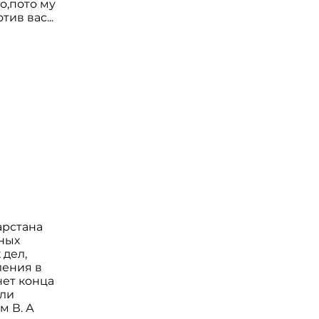
о,пото му
ив вас...
арстана
ных
 дел,
ления в
нет конца
сли
м В. А