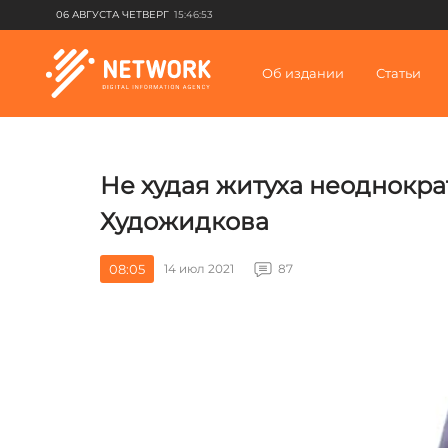
06 АВГУСТА ЧЕТВЕРГ
15:46:53
Об издании
Статьи
Не худая житуха неоднокра
Художидкова
08:05
14 июл 2021
87