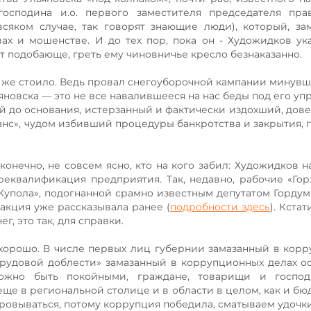
осподина и.о. первого заместителя председателя прав
сяком случае, так говорят знающие люди), который, за
ах и мошенстве. И до тех пор, пока он - Художидков ук
 подобающе, греть ему чиновничье кресло безнаказанно.
 же стоило. Ведь провал снегоуборочной кампании минувш
овска — это не все навалившееся на нас беды под его уп
й до основания, истерзанный и фактически издохший, дов
нс», чудом избивший процедуры банкротства и закрытия, 
конечно, не совсем ясно, кто на кого забил: Художидков 
еквалификация предприятия. Так, недавно, рабочие «Гор
Купола», подогнанной срамно известным депутатом Горду
акция уже рассказывала ранее (
подробности здесь
). Кста
г, это так, для справки.
 хорошо. В числе первых лиц губернии замазанный в кор
 трудовой доблести» замазанный в коррупционных делах 
ожно быть покойными, граждане, товарищи и господа
ще в региональной столице и в области в целом, как и бюд
ровываться, потому коррупция победила, сматываем удочки