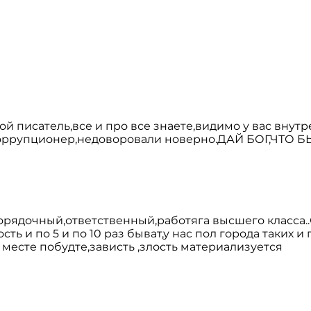
й писатель,все и про все знаете,видимо у вас внут
 коррупционер,недоворовали новерно.ДАЙ БОГ,ЧТО Б
орядочный,ответственный,работяга высшего класса..
ть и по 5 и по 10 раз быват,у нас пол города таких и
месте побудте,зависть ,злость материализуется