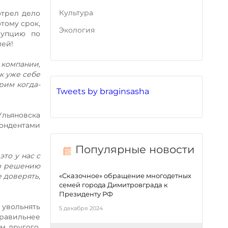
Культура
отрел дело
тому срок,
Экология
рупцию по
лей!
 компании,
к уже себе
рим когда-
Tweets by braginsasha
Ульяновска
пондентами
Популярные новости
это у нас с
по решению
е доверять,
«Сказочное» обращение многодетных
семей города Димитровграда к
Президенту РФ
увольнять
5 декабря 2024
 правильнее
м другого,