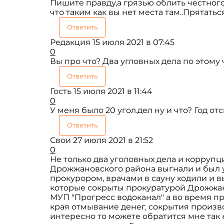
Пишите правду,а грязью облить честного
что таким как вы нет места там..Прятатьс
Ответить
Редакция
15 июля 2021 в 07:45
0
Вы про что? Два угловных дела по этому
Ответить
Гость
15 июля 2021 в 11:44
0
У меня было 20 угол.дел ну и что? Год от
Ответить
Свои
27 июля 2021 в 21:52
0
Не только два уголовных дела и коррупц
Дрожжановского района выгнали и был 
прокурором, врачами в сауну ходили и в
которые сокрыты прокуратурой Дрожжан
МУП "Прогресс водоканал" а во время 
края отмывание денег, сокрытия произв
интересно то можете обратится мне так к