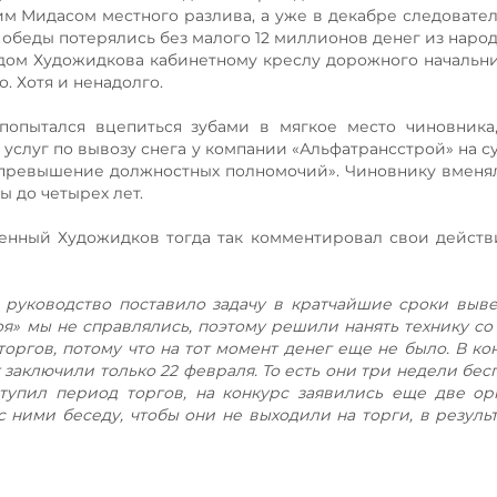
м Мидасом местного разлива, а уже в декабре следовател
Победы потерялись без малого 12 миллионов денег из народ
дом Художидкова кабинетному креслу дорожного начальник
. Хотя и ненадолго.
попытался вцепиться зубами в мягкое место чиновника
 услуг по вывозу снега у компании «Альфатрансстрой» на с
превышение должностных полномочий». Чиновнику вменял
ы до четырех лет.
енный Художидков тогда так комментировал свои действи
 руководство поставило задачу в кратчайшие сроки выве
я» мы не справлялись, поэтому решили нанять технику со
оргов, потому что на тот момент денег еще не было. В ко
 заключили только 22 февраля. То есть они три недели бес
ступил период торгов, на конкурс заявились еще две ор
с ними беседу, чтобы они не выходили на торги, в результ