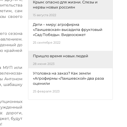
Крым: опасно для жизни. Слезы и
ительства
нервы новых россиян
метим, сам
15 августа 2022
азы своего
Дети – миру: агрофирма
«Лаишевская» высадила фруктовый
его сезона
«Сад Победы». Видеосюжет
равлением.
25 сентября 2022
еденный до
по крайней
Пришло время новых людей
28 июня 2023
на МУП или
зеленхоза»
Уголовка на заказ? Как земли
«Агрофирмы «Лаишевской» два раза
мы Антоном
оценили
ти, шабашку
25 февраля 2023
рупционных
осужденный
: дороги,
жет, будут
!