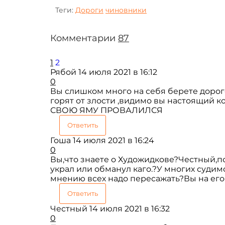
Теги:
Дороги
чиновники
Комментарии
87
1
2
Рябой
14 июля 2021 в 16:12
0
Вы слишком много на себя берете дорого
горят от злости ,видимо вы настоящий
СВОЮ ЯМУ ПРОВАЛИЛСЯ
Ответить
Гоша
14 июля 2021 в 16:24
0
Вы,что знаете о Художидкове?Честный,п
украл или обманул каго.?У многих судимос
мнению всех надо пересажать?Вы на его 
Ответить
Честный
14 июля 2021 в 16:32
0