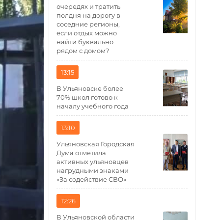
очередях и тратить
полдня на дорогу в
соседние регионы,
если отдых можно
найти буквально
рядом с домом?
13:15
В Ульяновске более
70% школ готово к
началу учебного года
13:10
Ульяновская Городская
Дума отметила
активных ульяновцев
нагрудными знаками
«За содействие СВО»
12:26
В Ульяновской области