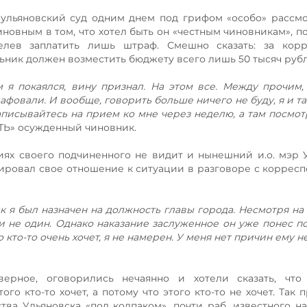
а ульяновский суд одним днем под грифом «особо» рассм
новным в том, что хотел быть он «честным чиновникам», по
велев заплатить лишь штраф. Смешно сказать: за кор
ник должен возместить бюджету всего лишь 50 тысяч руб
м я покаялся, вину признал. На этом все. Между прочим,
фовали. И вообще, говорить больше ничего не буду, я и та
аписывайтесь на прием ко мне через неделю, а там посмот
ТЬ» осужденный чиновник.
виях своего подчиненного не видит и нынешний и.о. мэр 
тировал свое отношение к ситуации в разговоре с коррес
к я был назначен на должность главы города. Несмотря на 
и не один. Однако наказание заслуженное он уже понес 
го кто-то очень хочет, я не намерен. У меня нет причин ему н
ерное, оговорились нечаянно и хотели сказать, что 
го кто-то хочет, а потому что этого кто-то не хочет. Так
ва Ульяновска «под колпаком», почти раб, известного на