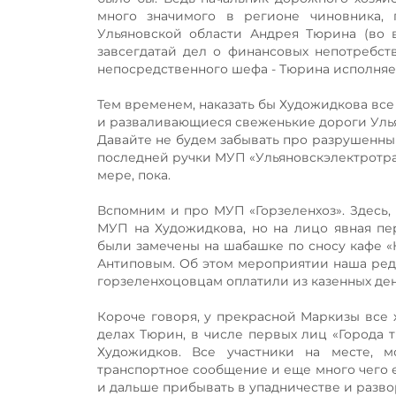
много значимого в регионе чиновника, г
Ульяновской области Андрея Тюрина (во в
завсегдатай дел о финансовых непотребств
непосредственного шефа - Тюрина исполняет
Тем временем, наказать бы Художидкова все
и разваливающиеся свеженькие дороги Ульян
Давайте не будем забывать про разрушенны
последней ручки МУП «Ульяновскэлектротра
мере, пока.
Вспомним и про МУП «Горзеленхоз». Здесь, 
МУП на Художидкова, но на лицо явная пер
были замечены на шабашке по сносу кафе «
Антиповым. Об этом мероприятии наша ред
горзеленхоцовцам оплатили из казенных дене
Короче говоря, у прекрасной Маркизы все
делах Тюрин, в числе первых лиц «Города
Художидков. Все участники на месте, м
транспортное сообщение и еще много чего е
и дальше прибывать в упадничестве и разво