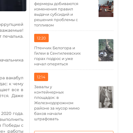
фермеры добиваются
изменения правил
выдачи субсидий и
решения проблемы с
коррупцией
топливом
уважаемые!
т печалька.
12:20
Птенчик Белогора и
Гилеи в Сенгилеевских
горах подрос и уже
начальника
начал оперяться
12:14
ара вакабул
ас: к чему
Завалы у
щает все в
контейнерных
ётся. Даже
площадок: в
Железнодорожном
районе за мусор мимо
2020 года.
баков начали
штрафовать
выполнить
я Победы с
ые» работы