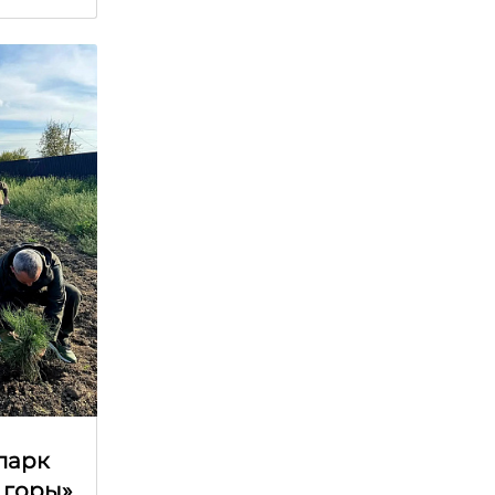
парк
 горы»