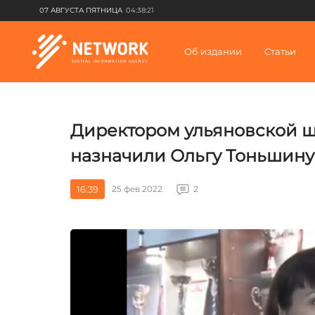
07 АВГУСТА ПЯТНИЦА
04:38:21
Об издании
Статьи
Директором ульяновской 
назначили Ольгу Тоньшину
16:39
25 фев 2022
2