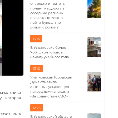
очередях и тратить
полдня на дорогу в
соседние регионы,
если отдых можно
найти буквально
рядом с домом?
13:15
В Ульяновске более
70% школ готово к
началу учебного года
13:10
Ульяновская Городская
Дума отметила
активных ульяновцев
нагрудными знаками
ачальника
«За содействие СВО»
, которая
12:26
начит есть
В Ульяновской области