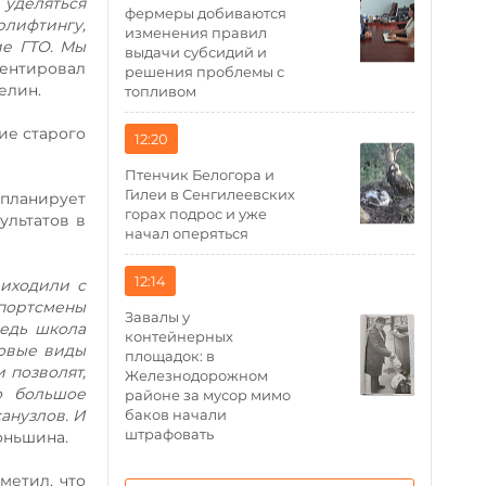
 уделяться
фермеры добиваются
рлифтингу,
изменения правил
ие ГТО. Мы
выдачи субсидий и
ментировал
решения проблемы с
елин.
топливом
ие старого
12:20
Птенчик Белогора и
Гилеи в Сенгилеевских
планирует
горах подрос и уже
ультатов в
начал оперяться
12:14
риходили с
спортсмены
Завалы у
ведь школа
контейнерных
новые виды
площадок: в
 позволят,
Железнодорожном
о большое
районе за мусор мимо
анузлов. И
баков начали
штрафовать
оньшина.
метил, что