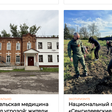
УАЛЬНО
ЭКОТУРИЗМ73
ельская медицина
Национальный 
д угрозой: жители
«Сенгилеевские