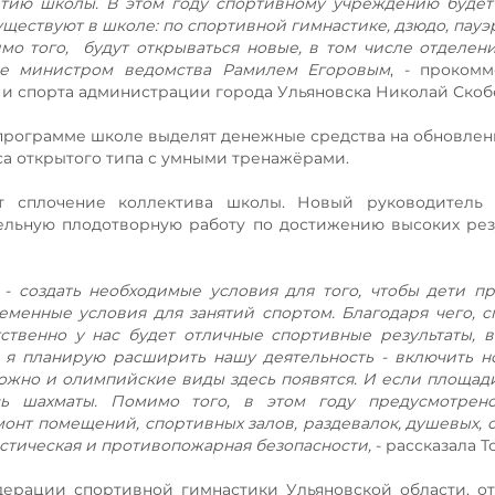
тию школы. В этом году спортивному учреждению будет
уществуют в школе: по спортивной гимнастике, дзюдо, пауэ
мо того, будут открываться новые, в том числе отделен
же министром ведомства Рамилем Егоровым
, - проком
 и спорта администрации города Ульяновска Николай Скоб
 программе школе выделят денежные средства на обновлен
кса открытого типа с умными тренажёрами.
т сплочение коллектива школы. Новый руководитель 
ельную плодотворную работу по достижению высоких рез
 - создать необходимые условия для того, чтобы дети п
еменные условия для занятий спортом. Благодаря чего, 
тственно у нас будет отличные спортивные результаты, 
 я планирую расширить нашу деятельность - включить 
зможно и олимпийские виды здесь появятся. И если площади
сь шахматы. Помимо того, в этом году предусмотрен
нт помещений, спортивных залов, раздевалок, душевых, с
ристическая и противопожарная безопасности,
- рассказала Т
ерации спортивной гимнастики Ульяновской области, от