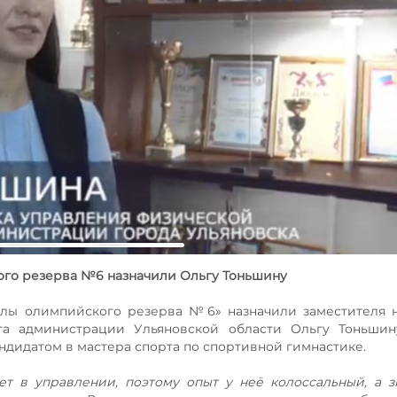
го резерва №6 назначили Ольгу Тоньшину
лы олимпийского резерва №6» назначили заместителя н
та администрации Ульяновской области Ольгу Тоньшину
ндидатом в мастера спорта по спортивной гимнастике.
т в управлении, поэтому опыт у неё колоссальный, а з