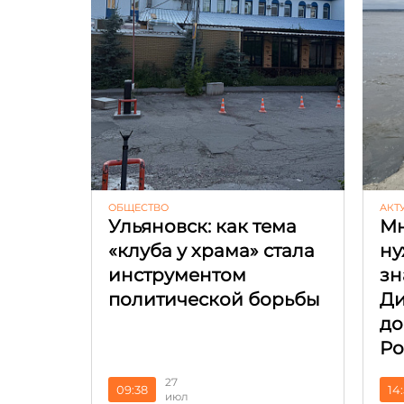
ОБЩЕСТВО
АКТ
Ульяновск: как тема
Мн
«клуба у храма» стала
ну
инструментом
зн
политической борьбы
Ди
до
Ро
27
09:38
14
июл