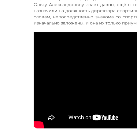
Ольгу Александровну знает давно, ещё с те
назначили на должность директора спортивн
словам, непосредственно знакома со спорт
изначально заложены, и она их только приум