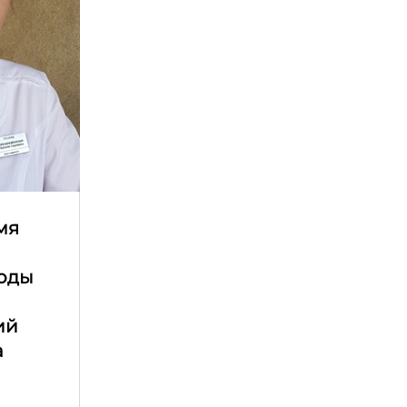
мя
е
оды
ий
а