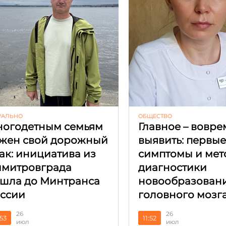
УАЛЬНО
ОБЩЕСТВО
огодетным семьям
Главное – вовре
жен свой дорожный
выявить: первы
ак: инициатива из
симптомы и мет
митровграда
диагностики
шла до Минтранса
новообразован
ссии
головного мозг
26
26
:53
11:52
июл
июл