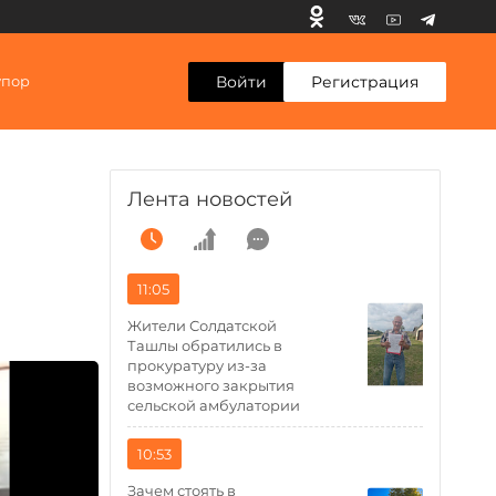
Войти
Регистрация
упор
Лента новостей
11:05
Жители Солдатской
Ташлы обратились в
прокуратуру из-за
возможного закрытия
сельской амбулатории
10:53
Зачем стоять в