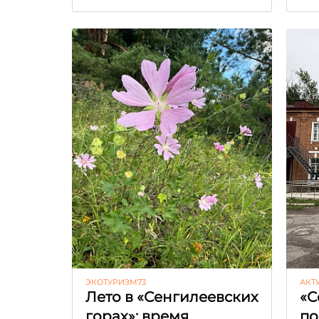
ЭКОТУРИЗМ73
АКТ
Лето в «Сенгилеевских
«С
горах»: время
по