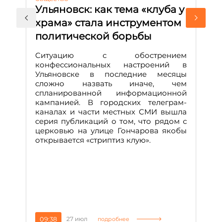
Ульяновск: как тема «клуба у
М
храма» стала инструментом
с
политической борьбы
и
Д
Ситуацию с обострением
М
конфессиональных настроений в
Ульяновске в последние месяцы
А
сложно назвать иначе, чем
о
спланированной информационной
м
кампанией. В городских телеграм-
Д
каналах и части местных СМИ вышла
н
серия публикаций о том, что рядом с
т
церковью на улице Гончарова якобы
о
открывается «стриптиз клую».
н
п
се
за
09:38
27 июл
1
подробнее