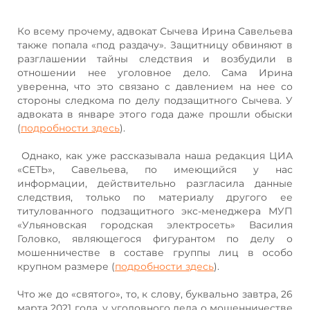
Ко всему прочему, адвокат Сычева Ирина Савельева
также попала «под раздачу». Защитницу обвиняют в
разглашении тайны следствия и возбудили в
отношении нее уголовное дело. Сама Ирина
уверенна, что это связано с давлением на нее со
стороны следкома по делу подзащитного Сычева. У
адвоката в январе этого года даже прошли обыски
(
подробности здесь
).
Однако, как уже рассказывала наша редакция ЦИА
«СЕТЬ», Савельева, по имеющийся у нас
информации, действительно разгласила данные
следствия, только по материалу другого ее
титулованного подзащитного экс-менеджера МУП
«Ульяновская городская электросеть» Василия
Головко, являющегося фигурантом по делу о
мошенничестве в составе группы лиц в особо
крупном размере (
подробности здесь
).
Что же до «святого», то, к слову, буквально завтра, 26
марта 2021 года, у уголовного дела о мошенничестве