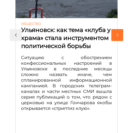
ОБЩЕСТВО
АК
Ульяновск: как тема «клуба у
М
храма» стала инструментом
с
политической борьбы
и
Д
Ситуацию с обострением
М
конфессиональных настроений в
Ульяновске в последние месяцы
А
сложно назвать иначе, чем
о
спланированной информационной
м
кампанией. В городских телеграм-
Д
каналах и части местных СМИ вышла
н
серия публикаций о том, что рядом с
т
церковью на улице Гончарова якобы
о
открывается «стриптиз клую».
н
п
се
за