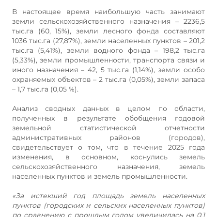
В настоящее время наибольшую часть занимают
земли сельскохозяйственного назначения – 2236,5
тыс.га (60, 15%), земли лесного фонда составляют
1036 тыс.га (27,87%), земли населенных пунктов – 201,2
тыс.га (5,41%), земли водного фонда – 198,2 тыс.га
(5,33%), земли промышленности, транспорта связи и
иного назначения – 42, 5 тыс.га (1,14%), земли особо
охраняемых объектов – 2 тыс.га (0,05%), земли запаса
– 1,7 тыс.га (0,05 %).
Анализ сводных данных в целом по области,
полученных в результате обобщения годовой
земельной статистической отчетности
административных районов (городов),
свидетельствует о том, что в течение 2025 года
изменения, в основном, коснулись земель
сельскохозяйственного назначения, земель
населенных пунктов и земель промышленности.
«За истекший год площадь земель населенных
пунктов (городских и сельских населенных пунктов)
по сравнению с прошлым годом увеличилась на 0,1