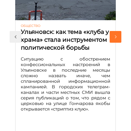
ОБЩЕСТВО
АК
Ульяновск: как тема «клуба у
М
храма» стала инструментом
с
политической борьбы
и
Д
Ситуацию с обострением
М
конфессиональных настроений в
Ульяновске в последние месяцы
А
сложно назвать иначе, чем
о
спланированной информационной
м
кампанией. В городских телеграм-
Д
каналах и части местных СМИ вышла
н
серия публикаций о том, что рядом с
т
церковью на улице Гончарова якобы
о
открывается «стриптиз клую».
н
п
се
за