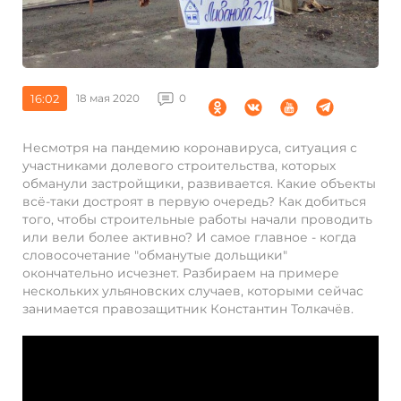
16:02
18 мая 2020
0
Несмотря на пандемию коронавируса, ситуация с
участниками долевого строительства, которых
обманули застройщики, развивается. Какие объекты
всё-таки достроят в первую очередь? Как добиться
того, чтобы строительные работы начали проводить
или вели более активно? И самое главное - когда
словосочетание "обманутые дольщики"
окончательно исчезнет. Разбираем на примере
нескольких ульяновских случаев, которыми сейчас
занимается правозащитник Константин Толкачёв.