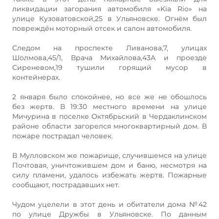
ликвидации загорания автомобиля «Kia Rio» на
улице Кузоватовской,25 в Ульяновске. Огнём был
повреждён моторный отсек и салон автомобиля.
Следом на проспекте Ливанова,7, улицах
Шолмова,45/1, Врача Михайлова,43А и проезде
Сиреневом,19 тушили горящий мусор в
контейнерах.
2 января было спокойнее, но все же не обошлось
без жертв. В 19:30 местного времени на улице
Мичурина в поселке Октябрьский в Чердаклинском
районе области загорелся многоквартирный дом. В
пожаре пострадал человек.
В Мулловском же пожарище, случившемся на улице
Почтовая, уничтожившем дом и баню, несмотря на
силу пламени, удалось избежать жертв. Пожарные
сообщают, пострадавших нет.
Чудом уцелели в этот день и обитатели дома №42
по улице Дружбы в Ульяновске. По данным