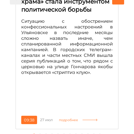
храма» стала инструментом
с
политической борьбы
и
Д
Ситуацию с обострением
М
конфессиональных настроений в
Ульяновске в последние месяцы
А
сложно назвать иначе, чем
о
спланированной информационной
м
кампанией. В городских телеграм-
Д
каналах и части местных СМИ вышла
н
серия публикаций о том, что рядом с
т
церковью на улице Гончарова якобы
о
открывается «стриптиз клую».
н
п
се
за
09:38
27 июл
1
подробнее