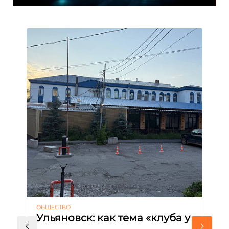
ОБЩЕСТВО
АК
Ульяновск: как тема «клуба у
М