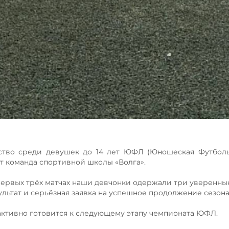
тво среди девушек до 14 лет ЮФЛ (Юношеская Футбольн
т команда спортивной школы «Волга».
первых трёх матчах наши девчонки одержали три уверенны
ультат и серьёзная заявка на успешное продолжение сезона
активно готовится к следующему этапу чемпионата ЮФЛ.