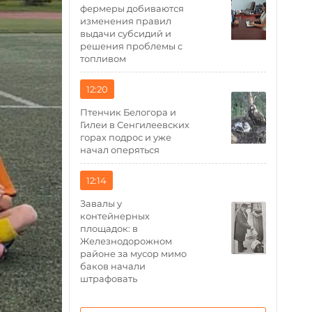
фермеры добиваются
изменения правил
выдачи субсидий и
решения проблемы с
топливом
12:20
Птенчик Белогора и
Гилеи в Сенгилеевских
горах подрос и уже
начал оперяться
12:14
Завалы у
контейнерных
площадок: в
Железнодорожном
районе за мусор мимо
баков начали
штрафовать