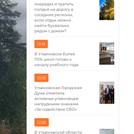
очередях и тратить
полдня на дорогу в
соседние регионы,
если отдых можно
найти буквально
рядом с домом?
13:15
В Ульяновске более
70% школ готово к
началу учебного года
13:10
Ульяновская Городская
Дума отметила
активных ульяновцев
нагрудными знаками
«За содействие СВО»
12:26
В Ульяновской области