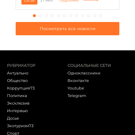
09:38
27 июл
1
подробнее
Посмотреть все новости
РУБРИКАТОР
СОЦИАЛЬНЫЕ СЕТИ
Актуально
Одноклассники
Общество
Вконтакте
Коррупция73
Youtube
Политика
Telegram
Эксклюзив
Интервью
Досье
Экотуризм73
Cпорт