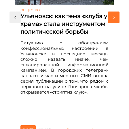
ОБЩЕСТВО
АК
Ульяновск: как тема «клуба у
М
храма» стала инструментом
с
политической борьбы
и
Д
Ситуацию с обострением
М
конфессиональных настроений в
Ульяновске в последние месяцы
А
сложно назвать иначе, чем
о
спланированной информационной
м
кампанией. В городских телеграм-
Д
каналах и части местных СМИ вышла
н
серия публикаций о том, что рядом с
т
церковью на улице Гончарова якобы
о
открывается «стриптиз клую».
н
п
се
за