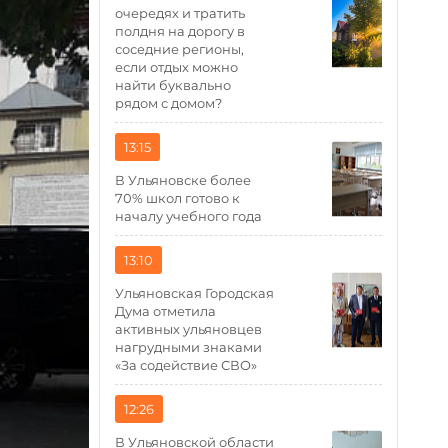
очередях и тратить
полдня на дорогу в
соседние регионы,
если отдых можно
найти буквально
рядом с домом?
13:15
В Ульяновске более
70% школ готово к
началу учебного года
13:10
Ульяновская Городская
Дума отметила
активных ульяновцев
нагрудными знаками
«За содействие СВО»
12:26
В Ульяновской области