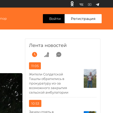
Войти
Регистрация
упор
Лента новостей
11:05
Жители Солдатской
Ташлы обратились в
прокуратуру из-за
возможного закрытия
сельской амбулатории
10:53
Зачем стоять в