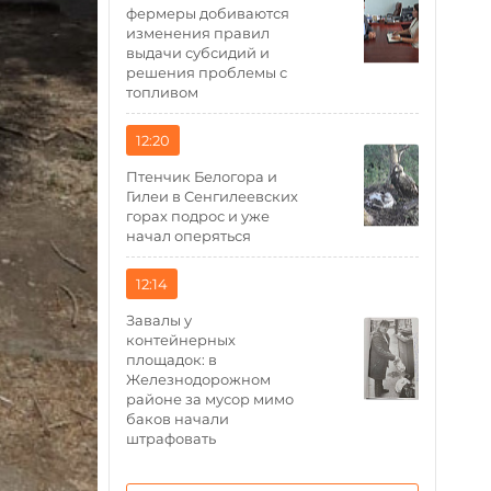
фермеры добиваются
изменения правил
выдачи субсидий и
решения проблемы с
топливом
12:20
Птенчик Белогора и
Гилеи в Сенгилеевских
горах подрос и уже
начал оперяться
12:14
Завалы у
контейнерных
площадок: в
Железнодорожном
районе за мусор мимо
баков начали
штрафовать