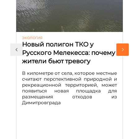
ЭКОЛОГИЯ
КУ
Новый полигон ТКО у
Н
Русского Мелекесса: почему
А
жители бьют тревогу
к
н
В километре от села, которое местные
считают перспективной природной и
В
рекреационной территорией, может
ч
появиться новая площадка для
че
размещения отходов из
Вс
Димитровграда
в
т
за