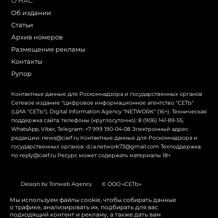
О НАС
Об издании
Статьи
Архив номеров
Размещение рекламы
Контакты
Рупор
Контактные данные для Роскомнадзора и государственных органов
Сетевое издание "Цифровое информационное агентство "СЕТЬ"
(ЦИА "СЕТЬ"), Digital Information Agency "NETWORK" (16+). Техническая
поддержка сайта: телефоны (круглосуточно): 8 (906) 141-89-55,
WhatsApp, Viber, Telegram: +7 999 190-04-08 Электронный адрес
редакции: news@ciarf.ru Контактные данные для Роскомнадзора и
государственных органов: d.i.a.network73@gmail.com Техподдержка:
no-reply@ciarf.ru Ресурс может содержать материалы 18+
Design by Tonweb Agency
© ООО «СЕТЬ»
Политика конфиденциальности
Карта сайта
Мы используем файлы cookie, чтобы собирать данные
о трафике, анализировать их, подбирать для вас
Switch to English
подходящий контент и рекламу, а также дать вам