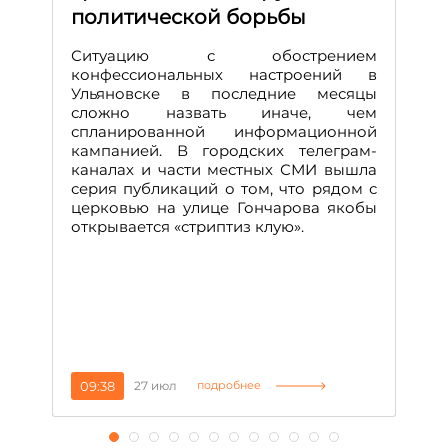
политической борьбы
и
Д
Ситуацию с обострением
М
конфессиональных настроений в
Ульяновске в последние месяцы
А
сложно назвать иначе, чем
о
спланированной информационной
м
кампанией. В городских телеграм-
Д
каналах и части местных СМИ вышла
н
серия публикаций о том, что рядом с
т
церковью на улице Гончарова якобы
о
открывается «стриптиз клую».
н
п
се
за
09:38
27 июл
1
подробнее