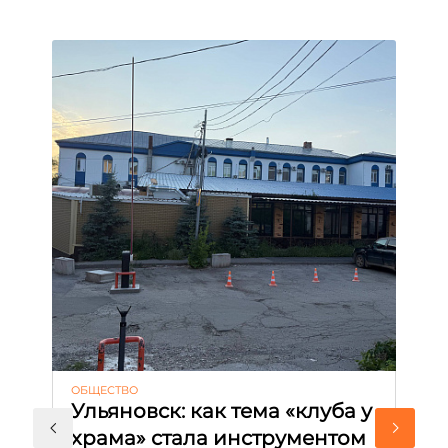
ОБЩЕСТВО
АК
Ульяновск: как тема «клуба у
М
храма» стала инструментом
с