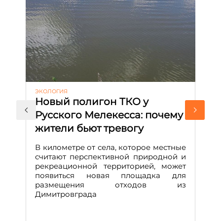
ЭКОЛОГИЯ
КУ
Новый полигон ТКО у
Н
Русского Мелекесса: почему
А
жители бьют тревогу
к
н
В километре от села, которое местные
считают перспективной природной и
В
рекреационной территорией, может
ч
появиться новая площадка для
че
размещения отходов из
Вс
Димитровграда
в
т
за