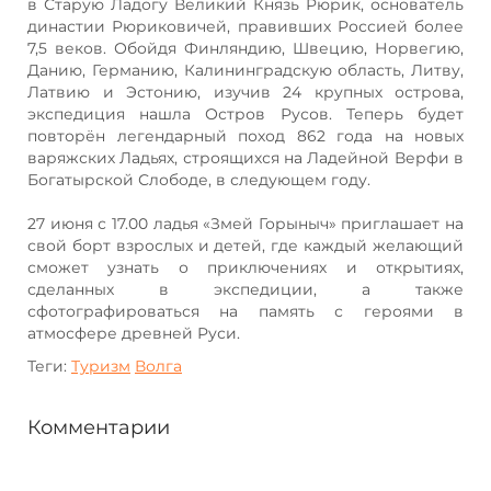
в Старую Ладогу Великий Князь Рюрик, основатель
династии Рюриковичей, правивших Россией более
7,5 веков. Обойдя Финляндию, Швецию, Норвегию,
Данию, Германию, Калининградскую область, Литву,
Латвию и Эстонию, изучив 24 крупных острова,
экспедиция нашла Остров Русов. Теперь будет
повторён легендарный поход 862 года на новых
варяжских Ладьях, строящихся на Ладейной Верфи в
Богатырской Слободе, в следующем году.
27 июня с 17.00 ладья «Змей Горыныч» приглашает на
свой борт взрослых и детей, где каждый желающий
сможет узнать о приключениях и открытиях,
сделанных в экспедиции, а также
сфотографироваться на память с героями в
атмосфере древней Руси.
Теги:
Туризм
Волга
Комментарии