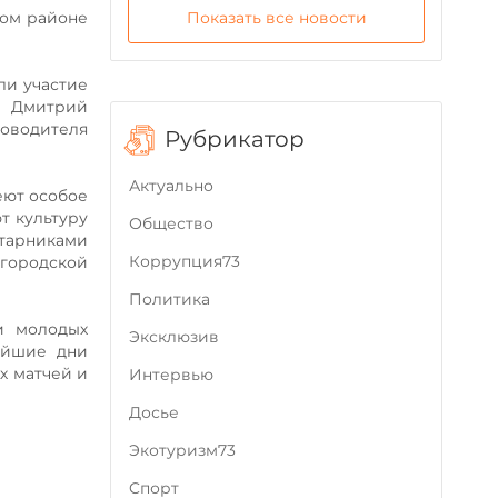
Показать все новости
ком районе
ли участие
ы Дмитрий
ководителя
Рубрикатор
Актуально
еют особое
т культуру
Общество
старниками
Коррупция73
 городской
Политика
и молодых
Эксклюзив
айшие дни
х матчей и
Интервью
Досье
Экотуризм73
Cпорт