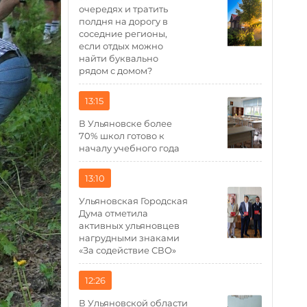
очередях и тратить
полдня на дорогу в
соседние регионы,
если отдых можно
найти буквально
рядом с домом?
13:15
В Ульяновске более
70% школ готово к
началу учебного года
13:10
Ульяновская Городская
Дума отметила
активных ульяновцев
нагрудными знаками
«За содействие СВО»
12:26
В Ульяновской области