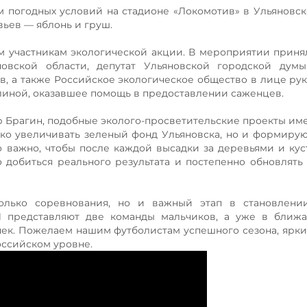
м погодных условий на стадионе «Локомотив» в Ульяновс
ьев — яблонь и груш.
м участникам экологической акции. В мероприятии приня
овской области, депутат Ульяновской городской дум
, а также Российское экологическое общество в лице ру
линой, оказавшее помощь в предоставлении саженцев.
р Брагин, подобные эколого-просветительские проекты им
ько увеличивать зеленый фонд Ульяновска, но и формирую
 важно, чтобы после каждой высадки за деревьями и ку
 добиться реального результата и постепенно обновлять
олько соревнования, но и важный этап в становлени
Л представляют две команды мальчиков, а уже в ближ
чек. Пожелаем нашим футболистам успешного сезона, ярки
оссийском уровне.