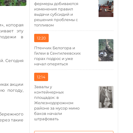
фермеры добиваются
изменения правил
выдачи субсидий и
решения проблемы с
», которая
топливом
ивает эту
олодежи в
12:20
Птенчик Белогора и
Гилеи в Сенгилеевских
горах подрос и уже
й. Сегодня
начал оперяться
12:14
мках акции
Завалы у
ю погоду,
контейнерных
площадок: в
Железнодорожном
районе за мусор мимо
баков начали
 бережного
штрафовать
ерез такие