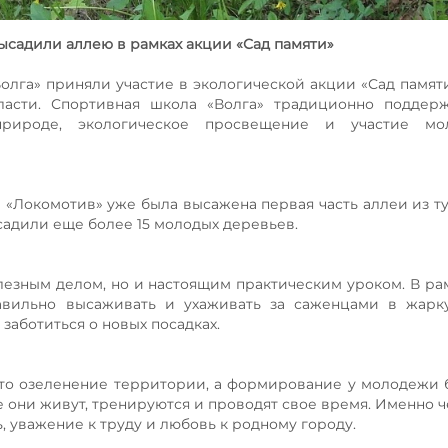
садили аллею в рамках акции «Сад памяти»
лга» приняли участие в экологической акции «Сад памяти
ласти. Спортивная школа «Волга» традиционно поддерж
природе, экологическое просвещение и участие м
«Локомотив» уже была высажена первая часть аллеи из ту
садили еще более 15 молодых деревьев.
полезным делом, но и настоящим практическим уроком. В ра
авильно высаживать и ухаживать за саженцами в жарку
 заботиться о новых посадках.
сто озеленение территории, а формирование у молодежи
е они живут, тренируются и проводят свое время. Именно ч
 уважение к труду и любовь к родному городу.