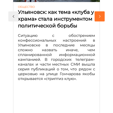
ОБЩЕСТВО
АК
Ульяновск: как тема «клуба у
М
храма» стала инструментом
с
политической борьбы
и
Д
Ситуацию с обострением
М
конфессиональных настроений в
Ульяновске в последние месяцы
А
сложно назвать иначе, чем
о
спланированной информационной
м
кампанией. В городских телеграм-
Д
каналах и части местных СМИ вышла
н
серия публикаций о том, что рядом с
т
церковью на улице Гончарова якобы
о
открывается «стриптиз клую».
н
п
се
за