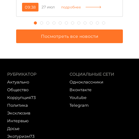
09:38
27 июл
1
подробнее
Посмотреть все новости
РУБРИКАТОР
СОЦИАЛЬНЫЕ СЕТИ
Актуально
Одноклассники
Общество
Вконтакте
Коррупция73
Youtube
Политика
Telegram
Эксклюзив
Интервью
Досье
Экотуризм73