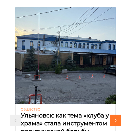
ОБЩЕСТВО
АК
Ульяновск: как тема «клуба у
М
храма» стала инструментом
с