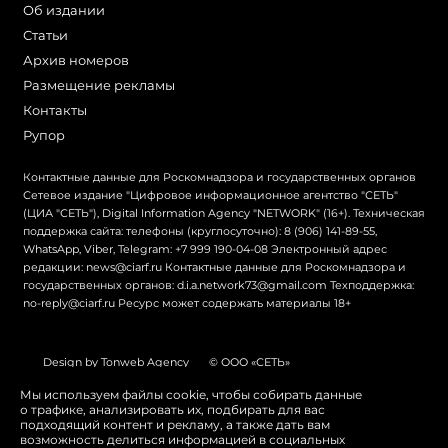
Об издании
Статьи
Архив номеров
Размещение рекламы
Контакты
Рупор
Контактные данные для Роскомнадзора и государственных органов
Сетевое издание "Цифровое информационное агентство "СЕТЬ"
(ЦИА "СЕТЬ"), Digital Information Agency "NETWORK" (16+). Техническая
поддержка сайта: телефоны (круглосуточно): 8 (906) 141-89-55,
WhatsApp, Viber, Telegram: +7 999 190-04-08 Электронный адрес
редакции: news@ciarf.ru Контактные данные для Роскомнадзора и
государственных органов: d.i.a.network73@gmail.com Техподдержка:
no-reply@ciarf.ru Ресурс может содержать материалы 18+
Design by Tonweb Agency
© ООО «СЕТЬ»
Политика конфиденциальности
Карта сайта
Мы используем файлы cookie, чтобы собирать данные
о трафике, анализировать их, подбирать для вас
Switch to English
подходящий контент и рекламу, а также дать вам
возможность делиться информацией в социальных