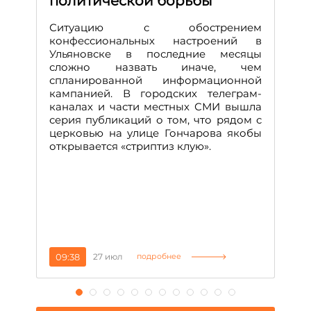
политической борьбы
и
Д
Ситуацию с обострением
М
конфессиональных настроений в
Ульяновске в последние месяцы
А
сложно назвать иначе, чем
о
спланированной информационной
м
кампанией. В городских телеграм-
Д
каналах и части местных СМИ вышла
н
серия публикаций о том, что рядом с
т
церковью на улице Гончарова якобы
о
открывается «стриптиз клую».
н
п
се
за
09:38
27 июл
1
подробнее