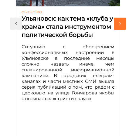
ОБЩЕСТВО
АК
Ульяновск: как тема «клуба у
М
храма» стала инструментом
с
политической борьбы
и
Д
Ситуацию с обострением
М
конфессиональных настроений в
Ульяновске в последние месяцы
А
сложно назвать иначе, чем
о
спланированной информационной
м
кампанией. В городских телеграм-
Д
каналах и части местных СМИ вышла
н
серия публикаций о том, что рядом с
т
церковью на улице Гончарова якобы
о
открывается «стриптиз клую».
н
п
се
за