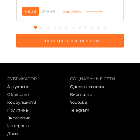
09:38
27 июл
1
подробнее
Посмотреть все новости
РУБРИКАТОР
СОЦИАЛЬНЫЕ СЕТИ
Актуально
Одноклассники
Общество
Вконтакте
Коррупция73
Youtube
Политика
Telegram
Эксклюзив
Интервью
Досье