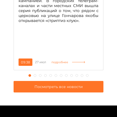
кампанией. В городских телеграм-
Д
каналах и части местных СМИ вышла
н
серия публикаций о том, что рядом с
т
церковью на улице Гончарова якобы
о
открывается «стриптиз клую».
н
п
се
за
09:38
27 июл
1
подробнее
Посмотреть все новости