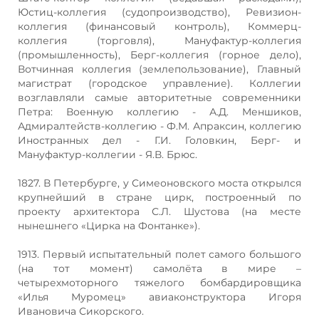
Юстиц-коллегия (судопроизводство), Ревизион-
коллегия (финансовый контроль), Коммерц-
коллегия (торговля), Мануфактур-коллегия
(промышленность), Берг-коллегия (горное дело),
Вотчинная коллегия (землепользование), Главный
магистрат (городское управление). Коллегии
возглавляли самые авторитетные современники
Петра: Военную коллегию - А.Д. Меншиков,
Адмиралтейств-коллегию - Ф.М. Апраксин, коллегию
Иностранных дел - Г.И. Головкин, Берг- и
Мануфактур-коллегии - Я.В. Брюс.
1827. В Петербурге, у Симеоновского моста открылся
крупнейший в стране цирк, построенный по
проекту архитектора С.Л. Шустова (на месте
нынешнего «Цирка на Фонтанке»).
1913. Первый испытательный полет самого большого
(на тот момент) самолёта в мире –
четырехмоторного тяжелого бомбардировщика
«Илья Муромец» авиаконструктора Игоря
Ивановича Сикорского.