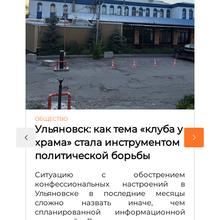
ОБЩЕСТВО
АК
Ульяновск: как тема «клуба у
М
храма» стала инструментом
с
политической борьбы
и
Д
Ситуацию с обострением
М
конфессиональных настроений в
Ульяновске в последние месяцы
А
сложно назвать иначе, чем
о
спланированной информационной
м