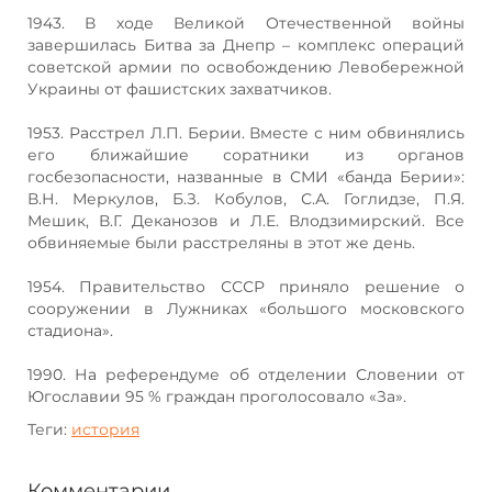
1943. В ходе Великой Отечественной войны
завершилась Битва за Днепр – комплекс операций
советской армии по освобождению Левобережной
Украины от фашистских захватчиков.
1953. Расстрел Л.П. Берии. Вместе с ним обвинялись
его ближайшие соратники из органов
госбезопасности, названные в СМИ «банда Берии»:
В.Н. Меркулов, Б.З. Кобулов, С.А. Гоглидзе, П.Я.
Мешик, В.Г. Деканозов и Л.Е. Влодзимирский. Все
обвиняемые были расстреляны в этот же день.
1954. Правительство СССР приняло решение о
сооружении в Лужниках «большого московского
стадиона».
1990. На референдуме об отделении Словении от
Югославии 95 % граждан проголосовало «За».
Теги:
история
Комментарии