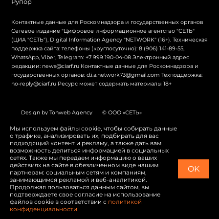
Рупор
Контактные данные для Роскомнадзора и государственных органов
Сетевое издание "Цифровое информационное агентство "СЕТЬ"
(ЦИА "СЕТЬ"), Digital Information Agency "NETWORK" (16+). Техническая
поддержка сайта: телефоны (круглосуточно): 8 (906) 141-89-55,
WhatsApp, Viber, Telegram: +7 999 190-04-08 Электронный адрес
редакции: news@ciarf.ru Контактные данные для Роскомнадзора и
государственных органов: d.i.a.network73@gmail.com Техподдержка:
no-reply@ciarf.ru Ресурс может содержать материалы 18+
Design by Tonweb Agency
© ООО «СЕТЬ»
Политика конфиденциальности
Карта сайта
Мы используем файлы cookie, чтобы собирать данные
о трафике, анализировать их, подбирать для вас
Switch to English
подходящий контент и рекламу, а также дать вам
возможность делиться информацией в социальных
сетях. Также мы передаем информацию о ваших
действиях на сайте в обезличенном виде нашим
OK
партнерам: социальным сетям и компаниям,
занимающимся рекламой и веб-аналитикой.
Продолжая пользоваться данным сайтом, вы
подтверждаете свое согласие на использование
файлов cookie в соответствии с
политикой
конфиденциальности