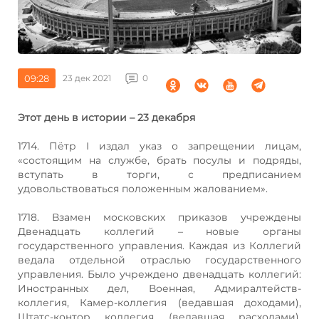
09:28
23 дек 2021
0
Этот день в истории – 23 декабря
1714. Пётр I издал указ о запрещении лицам,
«состоящим на службе, брать посулы и подряды,
вступать в торги, с предписанием
удовольствоваться положенным жалованием».
1718. Взамен московских приказов учреждены
Двенадцать коллегий – новые органы
государственного управления. Каждая из Коллегий
ведала отдельной отраслью государственного
управления. Было учреждено двенадцать коллегий:
Иностранных дел, Военная, Адмиралтейств-
коллегия, Камер-коллегия (ведавшая доходами),
Штатс-контор коллегия (ведавшая расходами),