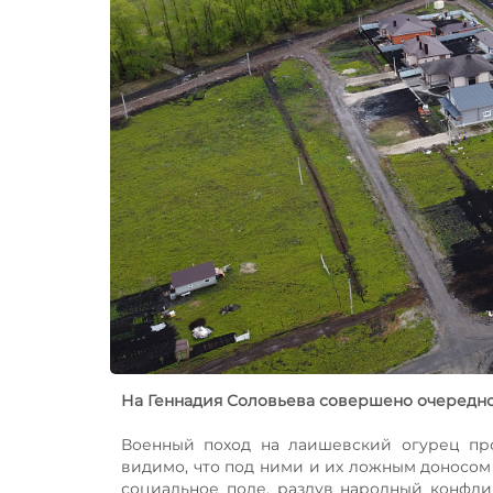
На Геннадия Соловьева совершено очередн
Военный поход на лаишевский огурец прод
видимо, что под ними и их ложным доносом 
социальное поле, раздув народный конфли