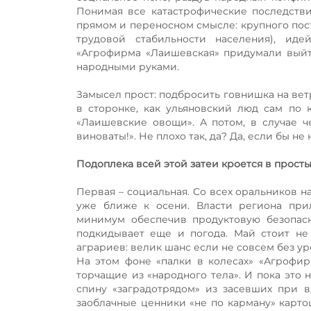
Понимая все катастрофические последстви
прямом и переносном смысле: крупного пост
трудовой стабильности населения), ид
«Агрофирма «Лаишевская» придумали выйти
народными руками.
Замысел прост: подбросить говнишка на ве
в сторонке, как ульяновский люд сам по к
«Лаишевские овощи». А потом, в случае ч
виноваты!». Не плохо так, да? Да, если бы не
Подоплека всей этой затеи кроется в прос
Первая – социальная. Со всех оральников н
уже ближе к осени. Власти региона прил
минимум обеспечив продуктовую безопас
подкидывает еще и погода. Май стоит не
аграриев: велик шанс если не совсем без ур
На этом фоне «палки в колесах» «Агрофир
торчащие из «народного тела». И пока это 
спину «заградотрядом» из засевших при в
заоблачные ценники «не по карману» карто