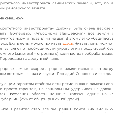
итетного инвестпроекта лаишевских земель», что, по 
ми рейдерского захвата.
 не смешно?».
иоритетного инвестпроекта», должны быть очень веские 
ть. Во-первых, «Агрофирма Лаишевская» все земли и
пунктов норм и правил ни на шаг. В этом легко убедиться,
леко. Ехать лень, можно почитать
здесь
. Читать лень, можно
он заявляет о необходимости укрепления продуктовой бе
громного (заметим! – огромного) количества необрабатывае
 Переводим на доступный язык:
грарных землях, скорее аграрные земли испытывают остр
ом которым как раз и служит Геннадий Соловьев и его де
вующим гарантом стабильности региона как в рамках нап
не просто гарантом, но социальным: удерживая на долж
ля населения области ценнике, являясь одним из к
губернии (25% от общей рыночной доли!).
альное Правительство все же решит пойти «на вилы» с