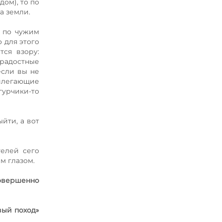
ом), то по
а земли.
ь по чужим
 для этого
тся взору:
радостные
если вы не
рилегающие
гурчики-то
ыйти, а вот
телей сего
ым глазом.
овершенно
овый поход»