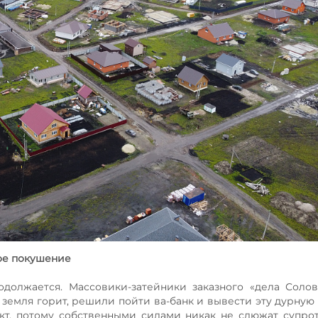
ое покушение
олжается. Массовики-затейники заказного «дела Соловь
земля горит, решили пойти ва-банк и вывести эту дурную
кт, потому собственными силами никак не сдюжат супрот