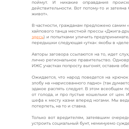
поймут. И никакие оправдания происх
действительности. Вот потому-то и затеян
живот».
В частности, гражданам предложено самим «
хайпового танца местной прессы «Джига-дры
здесь
) и попытками уличить предпринимател
передышки следующая «утка»: якобы в «деле
Авторы заговора ссылаются на то, идет слух
лично региональное правительство. Одновре
ИЖС участках попросту выгонят, оставив об
Ожидается, что народ поведется на крючок
злобу на «нарисованного ладно» (так думаетс
эдакое распять следует. В этом всеобщем п
от голода, и про пустые кошельки от цен.
шефа к месту казни вперед ногами. Мы ведь
потерпеть, на то и ставка.
Только вот вредителям, затеявшим очеред
устроить социальный бунт, неминуемо сужден