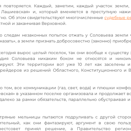
 повторяется. Каждый, заметим, каждый участок земли,
 Лашиевская» и, который вменяется в преступную нажи
тно. Об этом свидетельствуют многочисленные
судебные р
стной и заканчивая Верховной.
о следам незаконных попыток отжать у Соловьева земли
тказать», а земли признать добросовестно (законно) приоб
 сегодня вырос целый поселок, так они вообще к существу 
надия Соловьева никаким боком не относятся и никои
ируют. Эти территории вот уже 10 лет как заселены и
рейдеров из решений Областного, Конституционного и 
о том, все коммуникации (газ, свет, вода) и плюшки комфо
вская» в указанном поселке организовала и продолжает в
 далеко за рамки обязательств, параллельно обустраивая и
тряные мельницы пытаются подруливать с другой сторо
тельный, как они фантазируют, аргумент в свою польз
вестсовет принял решение, а Правительство регион