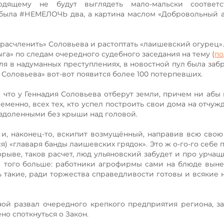
одящему не будут выглядеть мало-мальски соответ
а была #НЕМЕЛОЧЬ два, а картина маслом «Добровольный 
расчленить» Соловьева и растоптать «лаишевский огурец». 
га» по следам очередного судебного заседания на тему (
по
я в надуманных преступлениях, в новостной пул была заб
 Соловьева» вот-вот появится более 100 потерпевших.
, что у Геннадия Соловьева отберут земли, причем ни абы 
менно, всех тех, кто успел построить свои дома на отчуж
ездоленными без крыши над головой.
 и, наконец-то, вскипит возмущённый, направив всю сво
я) «главаря банды лаишевских грядок». Это ж о-го-го себе 
орыве, таков расчет, люд ульяновский забудет и про урча
 И того больше: работники агрофирмы сами на блюде выне
 такие, ради торжества справедливости готовы и всякие 
ной развал очередного крепкого предприятия региона, 
о споткнуться о Закон.