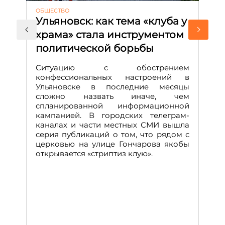
ОБЩЕСТВО
АК
Ульяновск: как тема «клуба у
М
храма» стала инструментом
с
политической борьбы
и
Д
Ситуацию с обострением
М
конфессиональных настроений в
Ульяновске в последние месяцы
А
сложно назвать иначе, чем
о
спланированной информационной
м
кампанией. В городских телеграм-
Д
каналах и части местных СМИ вышла
н
серия публикаций о том, что рядом с
т
церковью на улице Гончарова якобы
о
открывается «стриптиз клую».
н
п
се
за