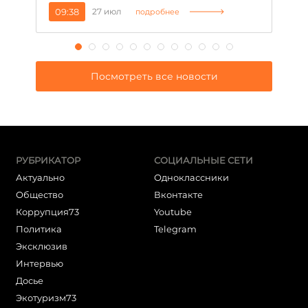
09:38
27 июл
1
подробнее
Посмотреть все новости
РУБРИКАТОР
СОЦИАЛЬНЫЕ СЕТИ
Актуально
Одноклассники
Общество
Вконтакте
Коррупция73
Youtube
Политика
Telegram
Эксклюзив
Интервью
Досье
Экотуризм73