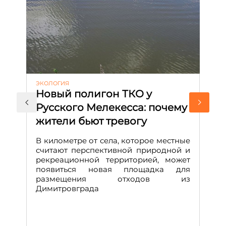
ЭКОЛОГИЯ
КУ
Новый полигон ТКО у
Н
Русского Мелекесса: почему
А
жители бьют тревогу
к
н
В километре от села, которое местные
считают перспективной природной и
В
рекреационной территорией, может
ч
появиться новая площадка для
че
размещения отходов из
Вс
Димитровграда
в
т
за