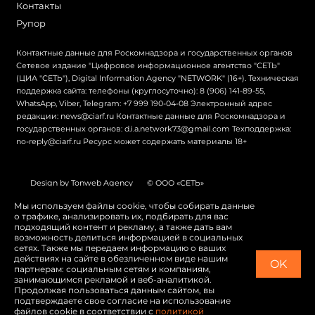
Контакты
Рупор
Контактные данные для Роскомнадзора и государственных органов
Сетевое издание "Цифровое информационное агентство "СЕТЬ"
(ЦИА "СЕТЬ"), Digital Information Agency "NETWORK" (16+). Техническая
поддержка сайта: телефоны (круглосуточно): 8 (906) 141-89-55,
WhatsApp, Viber, Telegram: +7 999 190-04-08 Электронный адрес
редакции: news@ciarf.ru Контактные данные для Роскомнадзора и
государственных органов: d.i.a.network73@gmail.com Техподдержка:
no-reply@ciarf.ru Ресурс может содержать материалы 18+
Design by Tonweb Agency
© ООО «СЕТЬ»
Политика конфиденциальности
Карта сайта
Мы используем файлы cookie, чтобы собирать данные
о трафике, анализировать их, подбирать для вас
Switch to English
подходящий контент и рекламу, а также дать вам
возможность делиться информацией в социальных
сетях. Также мы передаем информацию о ваших
действиях на сайте в обезличенном виде нашим
OK
партнерам: социальным сетям и компаниям,
занимающимся рекламой и веб-аналитикой.
Продолжая пользоваться данным сайтом, вы
подтверждаете свое согласие на использование
файлов cookie в соответствии с
политикой