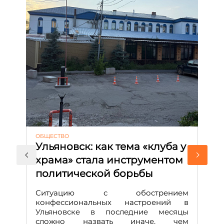
ОБЩЕСТВО
АК
Ульяновск: как тема «клуба у
М
храма» стала инструментом
с
политической борьбы
и
Д
Ситуацию с обострением
М
конфессиональных настроений в
Ульяновске в последние месяцы
А
сложно назвать иначе, чем