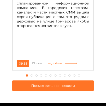
о
спланированной информационной
м
кампанией. В городских телеграм-
Д
каналах и части местных СМИ вышла
н
серия публикаций о том, что рядом с
т
церковью на улице Гончарова якобы
о
открывается «стриптиз клую».
н
п
се
за
09:38
27 июл
1
подробнее
Посмотреть все новости