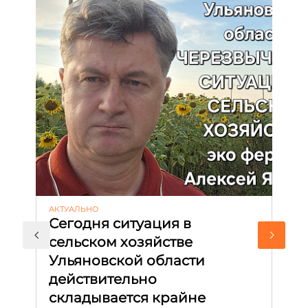
АКТУАЛЬНО
ЭК
Сегодня ситуация в
Н
сельском хозяйстве
Р
Ульяновской области
ж
действительно
В 
складывается крайне
с