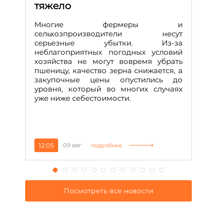
р
тяжело
п
р
Многие фермеры и
Д
сельхозпроизводители несут
серьезные убытки. Из-за
неблагоприятных погодных условий
хозяйства не могут вовремя убрать
пшеницу, качество зерна снижается, а
закупочные цены опустились до
уровня, который во многих случаях
уже ниже себестоимости.
12:05
09 авг
1
подробнее
Посмотреть все новости