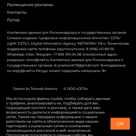
Размещение рекламы
Контакты
Рупор
Контактные данные для Роскомнадзора и государственных органов
Сетевое издание "Цифровое информационное агентство "СЕТЬ"
(ЦИА "СЕТЬ"), Digital Information Agency "NETWORK" (16+). Техническая
поддержка сайта: телефоны (круглосуточно): 8 (906) 141-89-55,
WhatsApp, Viber, Telegram: +7 999 190-04-08 Электронный адрес
редакции: news@ciarf.ru Контактные данные для Роскомнадзора и
государственных органов: d.i.a.network73@gmail.com Техподдержка:
no-reply@ciarf.ru Ресурс может содержать материалы 18+
Design by Tonweb Agency
© ООО «СЕТЬ»
Политика конфиденциальности
Карта сайта
Мы используем файлы cookie, чтобы собирать данные
о трафике, анализировать их, подбирать для вас
Switch to English
подходящий контент и рекламу, а также дать вам
возможность делиться информацией в социальных
сетях. Также мы передаем информацию о ваших
действиях на сайте в обезличенном виде нашим
OK
партнерам: социальным сетям и компаниям,
занимающимся рекламой и веб-аналитикой.
Продолжая пользоваться данным сайтом, вы