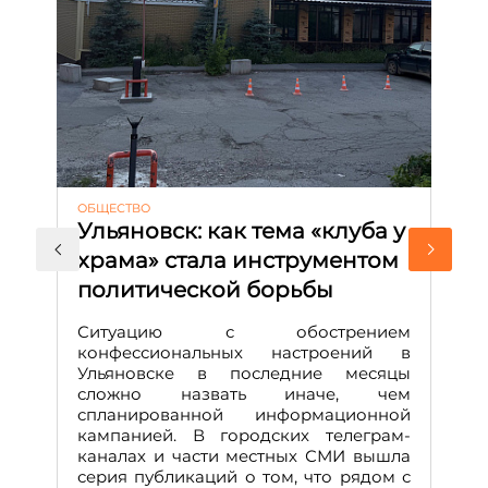
ОБЩЕСТВО
АК
Ульяновск: как тема «клуба у
М
храма» стала инструментом
с
политической борьбы
и
Д
Ситуацию с обострением
М
конфессиональных настроений в
Ульяновске в последние месяцы
А
сложно назвать иначе, чем
о
спланированной информационной
м
кампанией. В городских телеграм-
Д
каналах и части местных СМИ вышла
н
серия публикаций о том, что рядом с