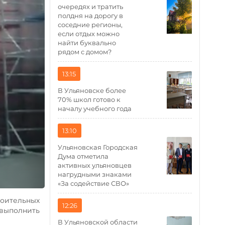
очередях и тратить
полдня на дорогу в
соседние регионы,
если отдых можно
найти буквально
рядом с домом?
13:15
В Ульяновске более
70% школ готово к
началу учебного года
13:10
Ульяновская Городская
Дума отметила
активных ульяновцев
нагрудными знаками
«За содействие СВО»
роительных
12:26
 выполнить
В Ульяновской области