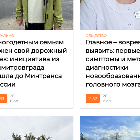
УАЛЬНО
ОБЩЕСТВО
огодетным семьям
Главное – вовре
жен свой дорожный
выявить: первы
ак: инициатива из
симптомы и мет
митровграда
диагностики
шла до Минтранса
новообразован
ссии
головного мозг
26
26
:53
11:52
июл
июл