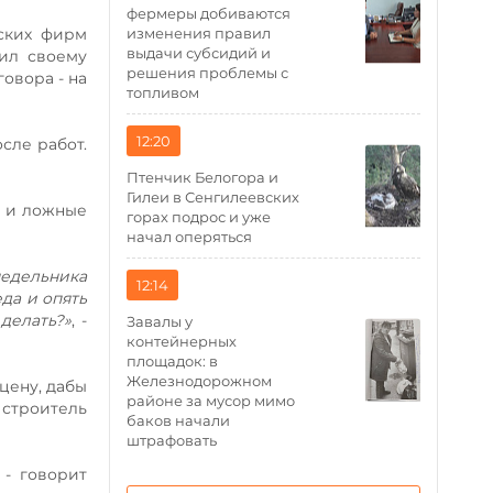
фермеры добиваются
изменения правил
вских фирм
выдачи субсидий и
нил своему
решения проблемы с
говора - на
топливом
12:20
сле работ.
Птенчик Белогора и
Гилеи в Сенгилеевских
и и ложные
горах подрос и уже
начал оперяться
недельника
12:14
еда и опять
делать?»
, -
Завалы у
контейнерных
площадок: в
Железнодорожном
цену, дабы
районе за мусор мимо
 строитель
баков начали
штрафовать
, - говорит