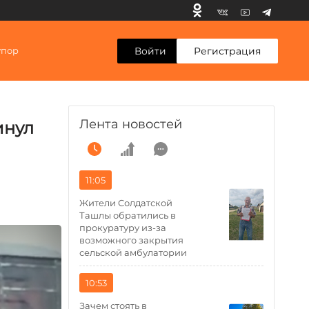
Войти
Регистрация
упор
Лента новостей
инул
11:05
Жители Солдатской
Ташлы обратились в
прокуратуру из-за
возможного закрытия
сельской амбулатории
10:53
Зачем стоять в