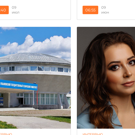
09
09
:40
06:55
июл
июн
ЕРВЬЮ
ИНТЕРВЬЮ