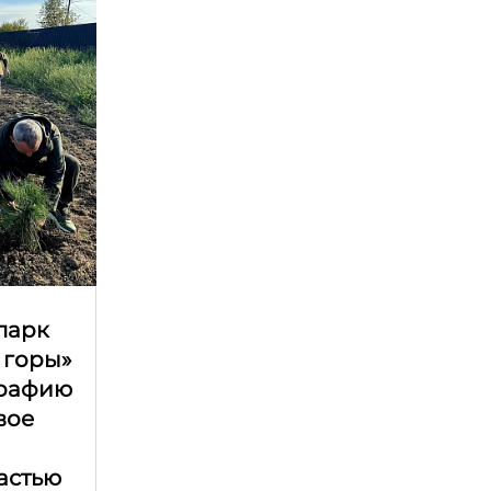
парк
 горы»
графию
вое
астью