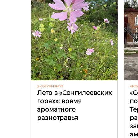
ЭКОТУРИЗМ73
АКТ
Лето в «Сенгилеевских
«С
горах»: время
по
ароматного
Те
разнотравья
ра
за
ам