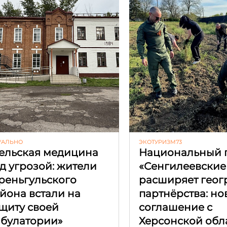
УАЛЬНО
ЭКОТУРИЗМ73
ельская медицина
Национальный 
д угрозой: жители
«Сенгилеевские
реньгульского
расширяет гео
йона встали на
партнёрства: но
щиту своей
соглашение с
булатории»
Херсонской обл