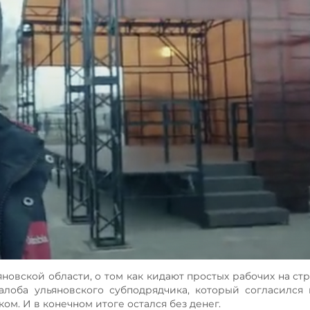
новской области, о том как кидают простых рабочих на ст
жалоба ульяновского субподрядчика, который согласился
ом. И в конечном итоге остался без денег.