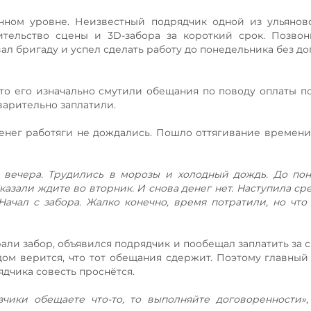
енном уровне. Неизвестный подрядчик одной из ульяно
ительство сцены и 3D-забора за короткий срок. Позво
ал бригаду и успел сделать работу до понедельника без до
что его изначально смутили обещания по поводу оплаты по
дварительно заплатили.
 денег работяги не дождались. Пошло оттягивание времен
 вечера. Трудились в морозы и холодный дождь. До по
казали ждите во вторник. И снова денег нет. Наступила ср
Начал с забора. Жалко конечно, время потратили, но что 
али забор, объявился подрядчик и пообещал заплатить за с
ом верится, что тот обещания сдержит. Поэтому главный
ядчика совесть проснётся.
зчики обещаете что-то, то выполняйте договоренности»