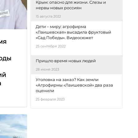
Крым: опасно для жизни. Слезы и
нервы новых россиян
15 августа 2022
Дети – миру: агрофирма
«Лаишевская» высадила фруктовый
«Сад Победы». Видеосюжет
мя
25 сентября 2022
е
оды
Пришло время новых людей
28 июня 2023
ий
Уголовка на заказ? Как земли
а
«Агрофирмы «Лаишевской» два раза
оценили
25 февраля 2023