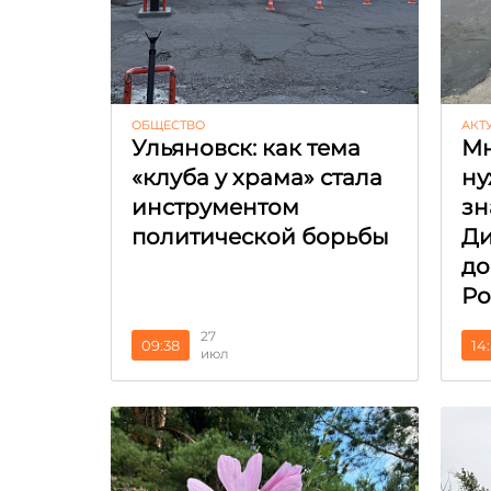
ОБЩЕСТВО
АКТ
Ульяновск: как тема
Мн
«клуба у храма» стала
ну
инструментом
зн
политической борьбы
Ди
до
Ро
27
09:38
14
июл