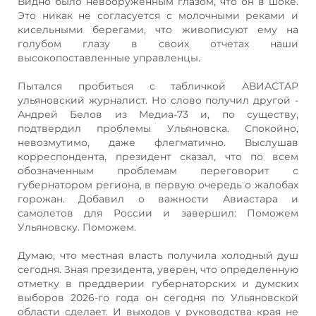
Видно было невооруженным глазом, что он в шоке.
Это никак не согласуется с молочными реками и
кисельными берегами, что живописуют ему на
голубом глазу в своих отчетах наши
высокопоставленные управленцы.
Пытался пробиться с табличкой АВИАСТАР
ульяновский журналист. Но слово получил другой -
Андрей Белов из Медиа-73 и, по существу,
подтвердил проблемы Ульяновска. Спокойно,
невозмутимо, даже флегматично. Выслушав
корреспондента, президент сказал, что по всем
обозначенным проблемам переговорит с
губернатором региона, в первую очередь о жалобах
горожан. Добавил о важности Авиастара и
самолетов для России и завершил: Поможем
Ульяновску. Поможем.
Думаю, что местная власть получила холодный душ
сегодня. Зная президента, уверен, что определенную
отметку в преддверии губернаторских и думских
выборов 2026-го года он сегодня по Ульяновской
области сделает. И выходов у руководства края не