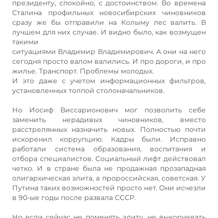
президенту, спокойно, с достоинством. Во времена
Сталина профильных новосибирских чиновников
сразу же бы отправили на Колыму лес валить. В
лучшем для них случае. И видно было, как возмущен
такими
ситуациями Владимир Владимирович. А они на него
сегодня просто валом валились. И про дороги, и про
жилье. Транспорт. Проблемы молодых.
И это даже с учетом информационных фильтров,
установленных толпой столоначальников.
Но Иосиф Виссарионович мог позволить себе
заменить нерадивых чиновников, вместо
расстрелянных назначить новых. Полностью почти
искоренил коррупцию. Кадры были. Исправно
работали система образования, воспитания и
отбора специалистов. Социальный лифт действовал
четко. И в стране была не продажная прозападная
олигархическая элита, а пророссийская, советская. У
Путина таких возможностей просто нет. Они исчезли
в 90-ые годы после развала СССР.
Но если сейчас не поменять элиту, не выкорчевать