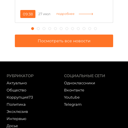
09:38
27 июл
1
подробнее
Посмотреть все новости
РУБРИКАТОР
СОЦИАЛЬНЫЕ СЕТИ
Актуально
Одноклассники
Общество
Вконтакте
Коррупция73
Youtube
Политика
Telegram
Эксклюзив
Интервью
Досье