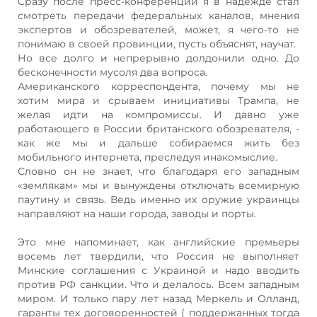
Сразу после пресс-конференции я в надежде стал
смотреть передачи федеральных каналов, мнения
экспертов и обозревателей, может, я чего-то не
понимаю в своей провинции, пусть объяснят, научат.
Но все долго и непрерывно долдонили одно. До
бесконечности мусоля два вопроса.
Американского корреспондента, почему мы не
хотим мира и срываем инициативы Трампа, не
желая идти на компромиссы. И давно уже
работающего в России британского обозревателя, -
как же мы и дальше собираемся жить без
мобильного интернета, преследуя инакомыслие.
Словно он не знает, что благодаря его западным
«землякам» мы и вынуждены отключать всемирную
паутину и связь. Ведь именно их оружие украинцы
направляют на наши города, заводы и порты.
Это мне напоминает, как английские премьеры
восемь лет твердили, что Россия не выполняет
Минские соглашения с Украиной и надо вводить
против РФ санкции. Что и делалось. Всем западным
миром. И только пару лет назад Меркель и Олланд,
гаранты тех договоренностей ( поддержанных тогда