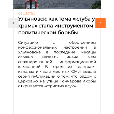
ОБЩЕСТВО
АК
Ульяновск: как тема «клуба у
М
храма» стала инструментом
с
политической борьбы
и
Д
Ситуацию с обострением
М
конфессиональных настроений в
Ульяновске в последние месяцы
А
сложно назвать иначе, чем
о
спланированной информационной
м
кампанией. В городских телеграм-
Д
каналах и части местных СМИ вышла
н
серия публикаций о том, что рядом с
т
церковью на улице Гончарова якобы
о
открывается «стриптиз клую».
н
п
се
за