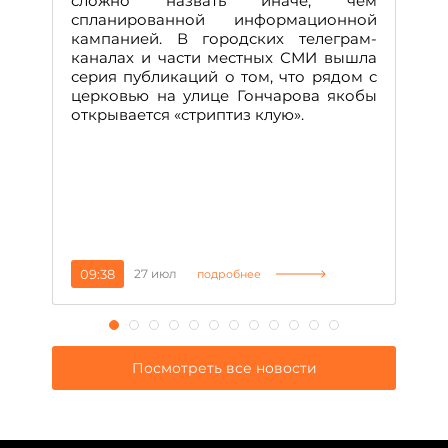
сложно назвать иначе, чем
о
спланированной информационной
м
кампанией. В городских телеграм-
Д
каналах и части местных СМИ вышла
н
серия публикаций о том, что рядом с
т
церковью на улице Гончарова якобы
о
открывается «стриптиз клую».
н
п
се
за
09:38
27 июл
1
подробнее
Посмотреть все новости