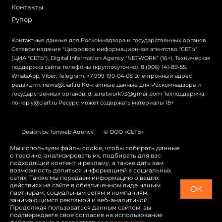
Контакты
Рупор
Контактные данные для Роскомнадзора и государственных органов
Сетевое издание "Цифровое информационное агентство "СЕТЬ"
(ЦИА "СЕТЬ"), Digital Information Agency "NETWORK" (16+). Техническая
поддержка сайта: телефоны (круглосуточно): 8 (906) 141-89-55,
WhatsApp, Viber, Telegram: +7 999 190-04-08 Электронный адрес
редакции: news@ciarf.ru Контактные данные для Роскомнадзора и
государственных органов: d.i.a.network73@gmail.com Техподдержка:
no-reply@ciarf.ru Ресурс может содержать материалы 18+
Design by Tonweb Agency
© ООО «СЕТЬ»
Политика конфиденциальности
Карта сайта
Мы используем файлы cookie, чтобы собирать данные
о трафике, анализировать их, подбирать для вас
Switch to English
подходящий контент и рекламу, а также дать вам
возможность делиться информацией в социальных
сетях. Также мы передаем информацию о ваших
действиях на сайте в обезличенном виде нашим
OK
партнерам: социальным сетям и компаниям,
занимающимся рекламой и веб-аналитикой.
Продолжая пользоваться данным сайтом, вы
подтверждаете свое согласие на использование