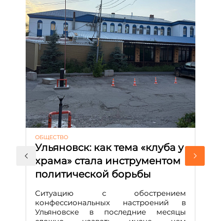
ОБЩЕСТВО
АК
Ульяновск: как тема «клуба у
М
храма» стала инструментом
с
политической борьбы
и
Д
Ситуацию с обострением
М
конфессиональных настроений в
Ульяновске в последние месяцы
А