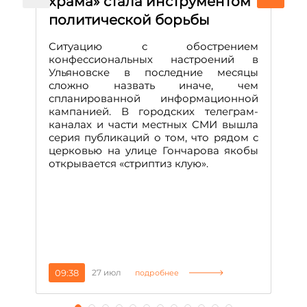
храма» стала инструментом
с
политической борьбы
и
Д
Ситуацию с обострением
М
конфессиональных настроений в
Ульяновске в последние месяцы
А
сложно назвать иначе, чем
о
спланированной информационной
м
кампанией. В городских телеграм-
Д
каналах и части местных СМИ вышла
н
серия публикаций о том, что рядом с
т
церковью на улице Гончарова якобы
о
открывается «стриптиз клую».
н
п
се
за
09:38
27 июл
1
подробнее