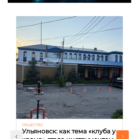
ОБЩЕСТВО
АК
Ульяновск: как тема «клуба у
М