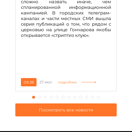
А
сложно назвать иначе, чем
о
спланированной информационной
м
кампанией. В городских телеграм-
Д
каналах и части местных СМИ вышла
н
серия публикаций о том, что рядом с
т
церковью на улице Гончарова якобы
о
открывается «стриптиз клую».
н
п
се
за
09:38
27 июл
1
подробнее
Посмотреть все новости