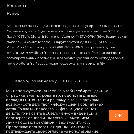
Контакты
Рупор
Контактные данные для Роскомнадзора и государственных органов
Сетевое издание "Цифровое информационное агентство "СЕТЬ"
(ЦИА "СЕТЬ"), Digital Information Agency "NETWORK" (16+). Техническая
поддержка сайта: телефоны (круглосуточно): 8 (906) 141-89-55,
WhatsApp, Viber, Telegram: +7 999 190-04-08 Электронный адрес
редакции: news@ciarf.ru Контактные данные для Роскомнадзора и
государственных органов: d.i.a.network73@gmail.com Техподдержка:
no-reply@ciarf.ru Ресурс может содержать материалы 18+
Design by Tonweb Agency
© ООО «СЕТЬ»
Политика конфиденциальности
Карта сайта
Мы используем файлы cookie, чтобы собирать данные
о трафике, анализировать их, подбирать для вас
Switch to English
подходящий контент и рекламу, а также дать вам
возможность делиться информацией в социальных
сетях. Также мы передаем информацию о ваших
действиях на сайте в обезличенном виде нашим
OK
партнерам: социальным сетям и компаниям,
занимающимся рекламой и веб-аналитикой.
Продолжая пользоваться данным сайтом, вы
подтверждаете свое согласие на использование