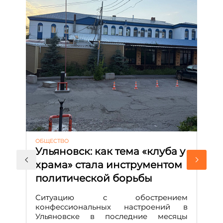
ОБЩЕСТВО
АК
Ульяновск: как тема «клуба у
М
храма» стала инструментом
с
политической борьбы
и
Д
Ситуацию с обострением
М
конфессиональных настроений в
Ульяновске в последние месяцы