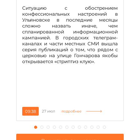
Д
Ситуацию с обострением
М
конфессиональных настроений в
Ульяновске в последние месяцы
А
сложно назвать иначе, чем
о
спланированной информационной
м
кампанией. В городских телеграм-
Д
каналах и части местных СМИ вышла
н
серия публикаций о том, что рядом с
т
церковью на улице Гончарова якобы
о
открывается «стриптиз клую».
н
п
се
за
09:38
27 июл
1
подробнее