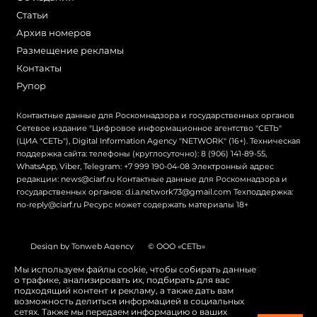
Статьи
Архив номеров
Размещение рекламы
Контакты
Рупор
Контактные данные для Роскомнадзора и государственных органов
Сетевое издание "Цифровое информационное агентство "СЕТЬ"
(ЦИА "СЕТЬ"), Digital Information Agency "NETWORK" (16+). Техническая
поддержка сайта: телефоны (круглосуточно): 8 (906) 141-89-55,
WhatsApp, Viber, Telegram: +7 999 190-04-08 Электронный адрес
редакции: news@ciarf.ru Контактные данные для Роскомнадзора и
государственных органов: d.i.a.network73@gmail.com Техподдержка:
no-reply@ciarf.ru Ресурс может содержать материалы 18+
Design by Tonweb Agency
© ООО «СЕТЬ»
Политика конфиденциальности
Карта сайта
Мы используем файлы cookie, чтобы собирать данные
о трафике, анализировать их, подбирать для вас
Switch to English
подходящий контент и рекламу, а также дать вам
возможность делиться информацией в социальных
сетях. Также мы передаем информацию о ваших