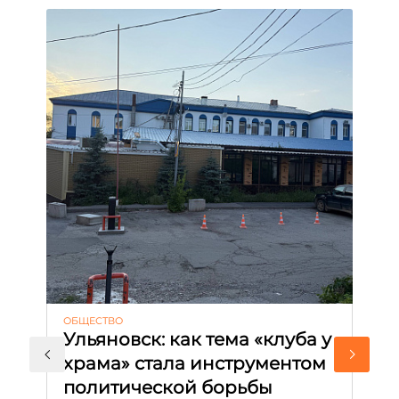
ОБЩЕСТВО
АК
Ульяновск: как тема «клуба у
М
храма» стала инструментом
с
политической борьбы
и